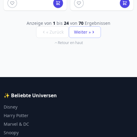
Anzeige von
1
bis
24
von
70
Ergebnissen
« Zurück
Weiter »
Retour en haut
✨ Beliebte Universen
Disney
Harry Potter
Marvel & DC
Snoopy