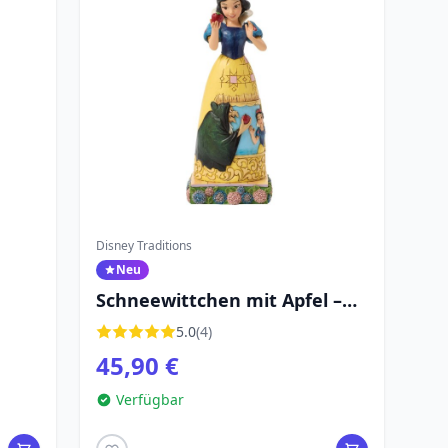
Disney Traditions
Neu
Schneewittchen mit Apfel –
Kleid mit Filmszene – Disney
5.0
(4)
Traditions
45,90 €
Verfügbar