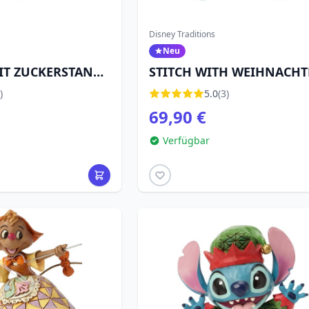
Disney Traditions
Neu
IT ZUCKERSTANGE
STITCH WITH WEIHNACH
ADITIONS
SWULLER (LED) - DISNEY
)
5.0
(3)
TRADITIONS
69,90 €
Verfügbar