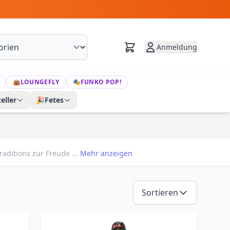
Anmeldung
👜
LOUNGEFLY
🎭
FUNKO POP!
eller
🎉
Fetes
raditions zur Freude ...
Mehr anzeigen
Sortieren