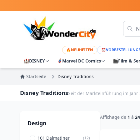
🔥
NEUHEITEN
⏰
VORBESTELLUNG
🏰
DISNEY
🦸
Marvel DC Comics
🎬
Film & Se
Startseite
Disney Traditions
Disney Traditions
Seit der Markteinführung im Jahr 
Affichage de
1
à
24
Design
101 Dalmatiner
(12)