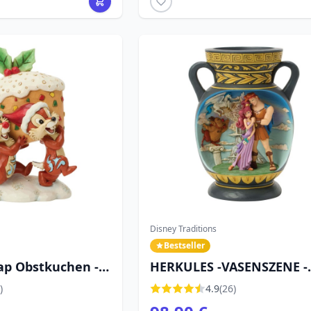
Disney Traditions
Bestseller
ap Obstkuchen -
HERKULES -VASENSZENE -
DITIONS
DISNEY TRADITIONS
)
4.9
(26)