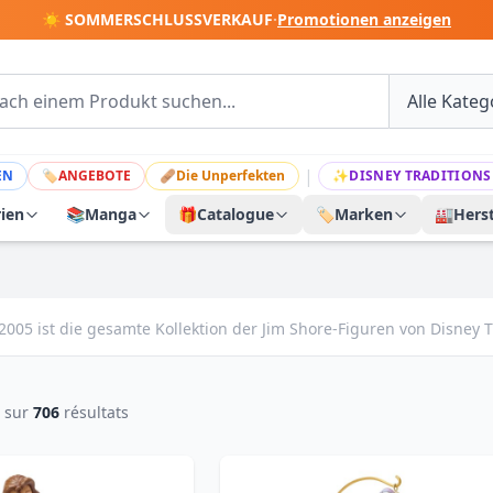
☀️ SOMMERSCHLUSSVERKAUF
·
Promotionen anzeigen
|
EN
🏷
ANGEBOTE
🩹
Die Unperfekten
✨
DISNEY TRADITIONS
rien
📚
Manga
🎁
Catalogue
🏷️
Marken
🏭
Herst
2005 ist die gesamte Kollektion der Jim Shore-Figuren von Disney T
sur
706
résultats