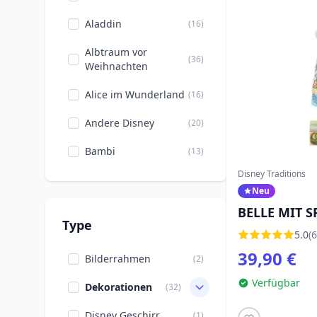
Aladdin
(16)
Albtraum vor
(36)
Weihnachten
Alice im Wunderland
(16)
Andere Disney
(20)
Bambi
(13)
Disney Traditions
Chip & Dale
(9)
Neu
Cinderella
(26)
BELLE MIT S
Type
TRADITIONS
5.0
(6
Das Dschungelbuch
(2)
39,90 €
Bilderrahmen
(2)
Der König der Löwen
(21)
Verfügbar
Dekorationen
(32)
Der kleine Prinz
(1)
Disney Geschirr
(1)