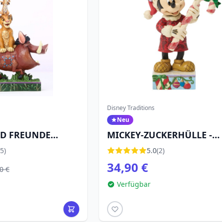
Disney Traditions
Neu
D FREUNDE
MICKEY-ZUCKERHÜLLE -
EN TURM – DISNEY
DISNEY TRADITIONS
5)
5.0
(2)
34,90 €
0 €
Verfügbar