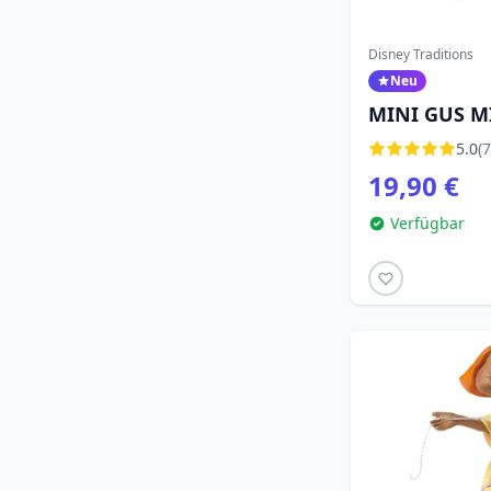
Stitch
(49)
Susi und Strolch
(6)
Disney Traditions
Neu
Tinker Bell
(17)
MINI GUS M
Vaiana – Das Paradies
- DISNEY TR
(7)
5.0
(7
hat einen Haken
19,90 €
Valentinstag
(33)
Verfügbar
Weihnachten
(147)
Wicked
(1)
Winnie Puuh
(51)
Zeichentrickfilme
(1)
Zootopia
(2)