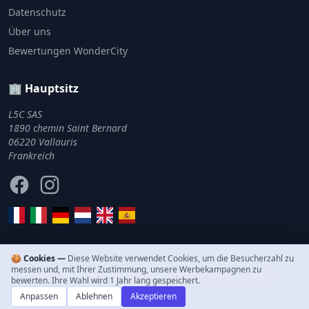
Datenschutz
Über uns
Bewertungen WonderCity
🏢 Hauptsitz
L5C SAS
1890 chemin Saint Bernard
06220 Vallauris
Frankreich
Facebook
Instagram
🍪 Cookies —
Diese Website verwendet Cookies, um die Besucherzahl zu
messen und, mit Ihrer Zustimmung, unsere Werbekampagnen zu
© 2011–2026 WonderCity. Alle Rechte vorbehalten.
bewerten. Ihre Wahl wird 1 Jahr lang gespeichert.
Anpassen
Ablehnen
Akzeptieren