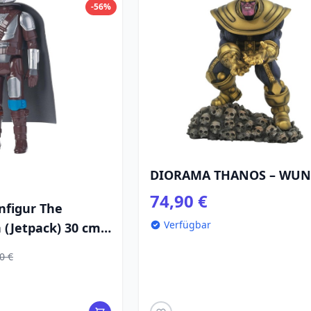
-56%
DIORAMA THANOS – WU
74,90 €
nfigur The
Verfügbar
(Jetpack) 30 cm -
 The Mandalorian
0 €