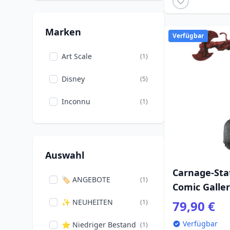
Marken
Verfügbar
Art Scale
(1)
Disney
(5)
Inconnu
(1)
Auswahl
Carnage-Sta
🏷️ ANGEBOTE
(1)
Comic Galle
✨ NEUHEITEN
(1)
79,90 €
Verfügbar
⭐ Niedriger Bestand
(1)