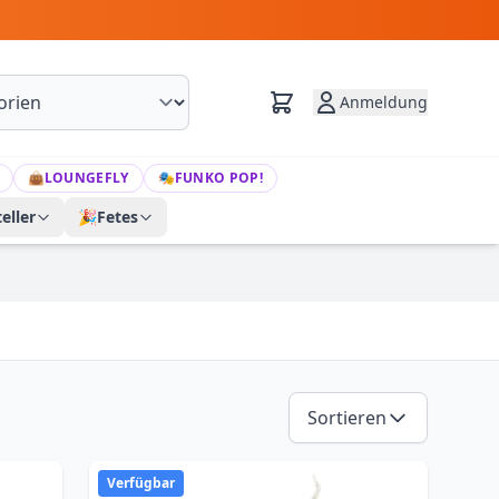
Anmeldung
👜
LOUNGEFLY
🎭
FUNKO POP!
eller
🎉
Fetes
Sortieren
Verfügbar