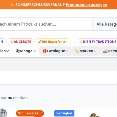
☀️ SOMMERSCHLUSSVERKAUF
·
Promotionen anzeigen
|
EN
🏷
ANGEBOTE
🩹
Die Unperfekten
✨
DISNEY TRADITIONS
rien
📚
Manga
🎁
Catalogue
🏷️
Marken
🏭
Herst
sur
96
résultats
Schlussverkauf
Verfügbar