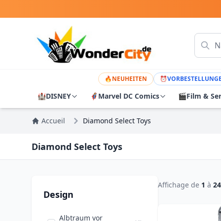
🔥
NEUHEITEN
⏰
VORBESTELLUNG
🏰
DISNEY
🦸
Marvel DC Comics
🎬
Film & Se
Accueil
Diamond Select Toys
Diamond Select Toys
Affichage de
1
à
24
Design
Albtraum vor