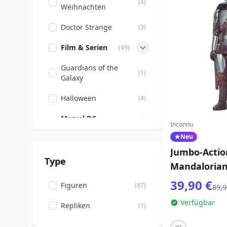
(4)
Weihnachten
Doctor Strange
(3)
Film & Serien
(49)
Guardians of the
(1)
Galaxy
Halloween
(4)
Marvel DC
(90)
Inconnu
Comics
Neu
Spider-Man
(15)
Jumbo-Actio
Type
Mandalorian 
Weihnachten
(1)
Star Wars :
39,90 €
Figuren
(87)
89,9
Zeichentrickfilme
(1)
Verfügbar
Repliken
(1)