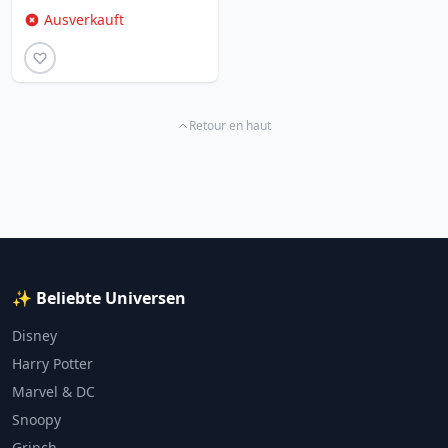
Ausverkauft
Retour en haut
✨ Beliebte Universen
Disney
Harry Potter
Marvel & DC
Snoopy
Grinch