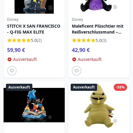
Disney
Disney
STITCH X SAN FRANCISCO
Maleficent Plüschtier mit
- Q-FIG MAX ELITE
Reißverschlussmund –
Disney Dornröschen
5.0
(2)
5.0
(3)
59,90 €
42,90 €
Ausverkauft
Ausverkauft
Ausverkauft
Ausverkauft
-58%