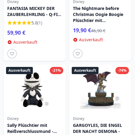
Disney
Disney
FANTASIA MICKEY DER
The Nightmare before
ZAUBERLEHRLING - Q-FIG
Christmas Oogie Boogie
MAX ELITE
Plüschtier mit
5.0
(1)
Reißverschlussmund -
19,90 €
46,90 €
59,90 €
Disney
Ausverkauft
Ausverkauft
Ausverkauft
-21%
Ausverkauft
-74%
Disney
Disney
Sally Plüschtier mit
GARGOYLES, DIE ENGEL
Reißverschlussmund -
DER NACHT DEMONA -