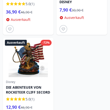
Disney The Nightmare
DISNEY
5.0
(1)
before Christmas
7,90 €
30,90 €
36,90 €
46,90 €
Ausverkauft
Ausverkauft
Ausverkauft
-72%
Disney
DIE ABENTEUER VON
ROCKETEER CLIFF SECORD
5.0
(1)
12,90 €
46,90 €