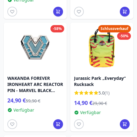
-58%
Schlussverkauf
-50%
WAKANDA FOREVER
Jurassic Park „Everyday“
IRONHEART ARC REACTOR
Rucksack
PIN - MARVEL BLACK
5.0
(1)
PANTHER
24,90 €
59,90 €
14,90 €
29,90 €
Verfügbar
Verfügbar