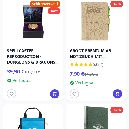
Schlussverkauf
-47%
-64%
SPELLCASTER
GROOT PREMIUM A5
REPRODUCTION -
NOTIZBUCH MIT
DUNGEONS & DRAGONS
PROJEKTORSTIFT -
5.0
(2)
THE HONOR OF THIEVES
MARVEL
39,90 €
109,90 €
7,90 €
14,90 €
Verfügbar
Verfügbar
-62%