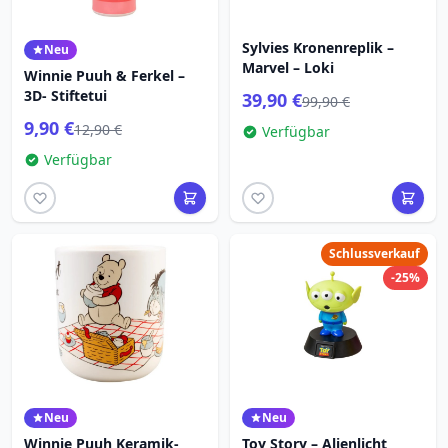
Sylvies Kronenreplik –
Neu
Marvel – Loki
Winnie Puuh & Ferkel –
3D- Stiftetui
39,90 €
99,90 €
9,90 €
12,90 €
Verfügbar
Verfügbar
Schlussverkauf
-25%
Neu
Neu
Winnie Puuh Keramik-
Toy Story – Alienlicht