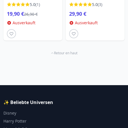
LIMITIERTE AUFLAGE
JAHRESTAG – LIMITIERTE
5.0
(1)
5.0
(3)
AUFLAGE
19,90 €
29,90 €
26,90 €
Ausverkauft
Ausverkauft
Retour en haut
✨ Beliebte Universen
Disney
Harry Potter