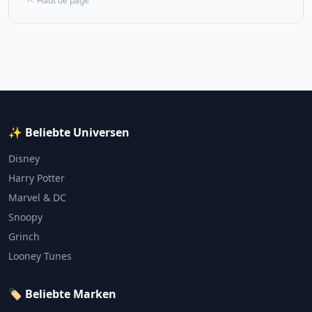
Haut de page
✨ Beliebte Universen
Disney
Harry Potter
Marvel & DC
Snoopy
Grinch
Looney Tunes
🏷️ Beliebte Marken