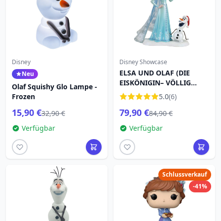
Disney
Disney Showcase
ELSA UND OLAF (DIE
Neu
EISKÖNIGIN– VÖLLIG
Olaf Squishy Glo Lampe -
UNVERFROREN) – DISNEY
Frozen
5.0
(6)
SHOWCASE
15,90 €
79,90 €
32,90 €
84,90 €
Verfügbar
Verfügbar
Schlussverkauf
-41%