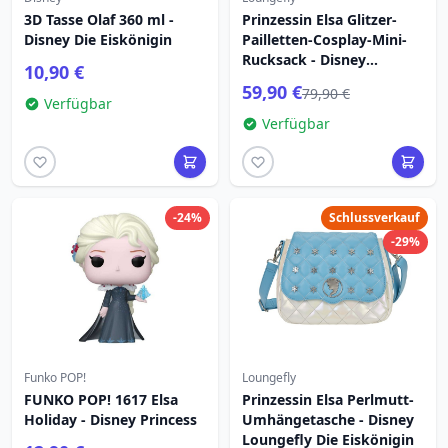
3D Tasse Olaf 360 ml -
Prinzessin Elsa Glitzer-
Disney Die Eiskönigin
Pailletten-Cosplay-Mini-
Rucksack - Disney
10,90 €
Loungefly Die Eiskönigin
59,90 €
79,90 €
Verfügbar
Verfügbar
-24%
Schlussverkauf
-29%
Funko POP!
Loungefly
FUNKO POP! 1617 Elsa
Prinzessin Elsa Perlmutt-
Holiday - Disney Princess
Umhängetasche - Disney
Loungefly Die Eiskönigin