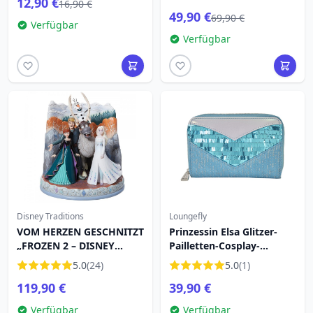
12,90 €
16,90 €
49,90 €
69,90 €
Verfügbar
Verfügbar
Disney Traditions
Loungefly
VOM HERZEN GESCHNITZT
Prinzessin Elsa Glitzer-
„FROZEN 2 – DISNEY
Pailletten-Cosplay-
TRADITIONS“.
Geldbörse - Disney
5.0
(24)
5.0
(1)
Loungefly Die Eiskönigin
119,90 €
39,90 €
Verfügbar
Verfügbar