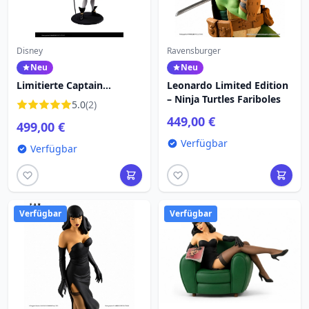
Disney
Ravensburger
Neu
Neu
Limitierte Captain
Leonardo Limited Edition
Crochet -Edition – Disney-
– Ninja Turtles Fariboles
5.0
(2)
Fariboles
449,00 €
499,00 €
Verfügbar
Verfügbar
Verfügbar
Verfügbar