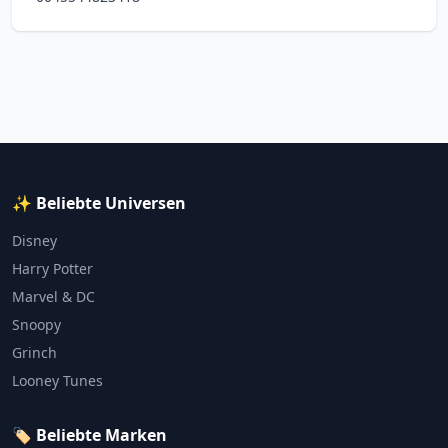
✨ Beliebte Universen
Disney
Harry Potter
Marvel & DC
Snoopy
Grinch
Looney Tunes
🏷️ Beliebte Marken