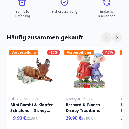
Schnelle
Sichere Zahlung
Einfache
Lieferung
Rückgaben
Häufig zusammen gekauft
Vorbestellung
-13%
Vorbestellung
-17%
Vor
Disney Traditions
Disney Traditions
Disn
Mini Bambi & Klopfer
Bernard & Bianca –
Pete
Schlafend - Disney
Disney Traditions
Disn
Traditions
19,90 €
29,90 €
29,
22,90 €
35,90 €