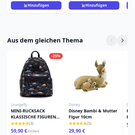
Hinzufügen
Hinzufügen
Aus dem gleichen Thema
-25%
Loungefly
Disney
Disn
MINI-RUCKSACK
Disney Bambi & Mutter
Rel
KLASSISCHE FIGUREN
Figur 10cm
Bam
UND WOLKEN – DISNEY
(3)
(5)
5,9
LOUNGEFLY
59,90 €
29,90 €
79,90 €