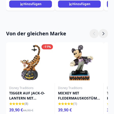
Hinzufügen
Hinzufügen
Von der gleichen Marke
-11%
Disney Traditions
Disney Traditions
Disn
TIGGER AUF JACK-O-
MICKEY MIT
TIN
LANTERN MIT
FLEDERMAUSKOSTÜM -
KÜR
FLEDERMAUS - DISNEY
DISNEY TRADITIONS
TRA
(8)
(1)
TRADITIONS
39,90 €
39,90 €
39,
44,90 €