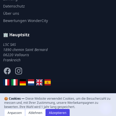
Datenschutz
Über uns
Bewertungen WonderCity
🏢 Hauptsitz
L5C SAS
1890 chemin Saint Bernard
06220 Vallauris
Frankreich
Facebook
Instagram
🍪 Cookies —
Diese Website verwendet Cookies, um die Besucherzahl zu
messen und, mit Ihrer Zustimmung, unsere Werbekampagnen zu
© 2011–2026 WonderCity. Alle Rechte vorbehalten.
bewerten. Ihre Wahl wird 1 Jahr lang gespeichert.
Anpassen
Ablehnen
Akzeptieren