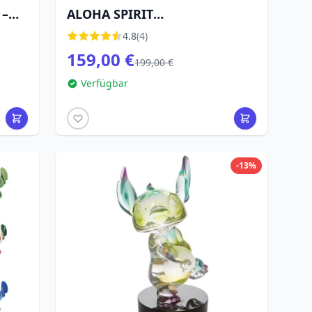
 –
ALOHA SPIRIT
SONDERAUSGABE 1000 -
4.8
(4)
D
DISNEY GRAND JESTER
159,00 €
199,00 €
Verfügbar
-13%