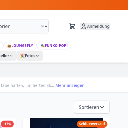
Anmeldung
👜
LOUNGEFLY
🎭
FUNKO POP!
eller
🎉
Fetes
abelhaften, limitierten Sk...
Mehr anzeigen
Sortieren
-17%
Schlussverkauf