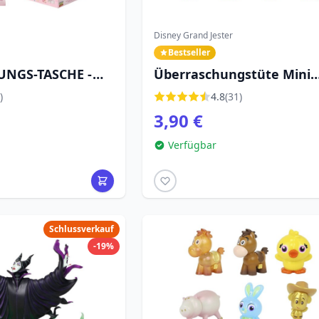
Disney Grand Jester
Bestseller
NGS-TASCHE -
Überraschungstüte Mini
 - DISNEY GRAND
Stitch Weihnachten - Dis
)
4.8
(31)
Stitch
3,90 €
Verfügbar
Schlussverkauf
-19%