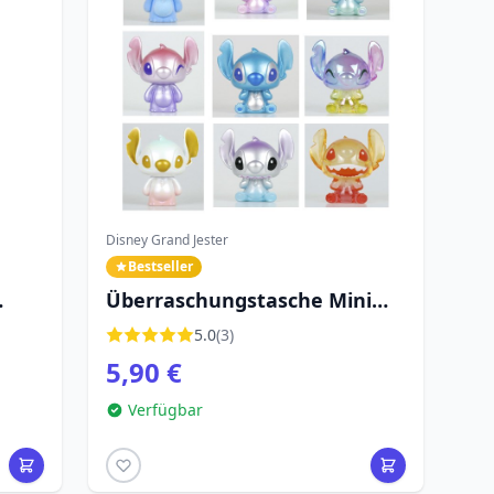
Disney Grand Jester
Bestseller
Überraschungstasche Mini
ats
Stitch - Disney Stitch
5.0
(3)
5,90 €
Verfügbar