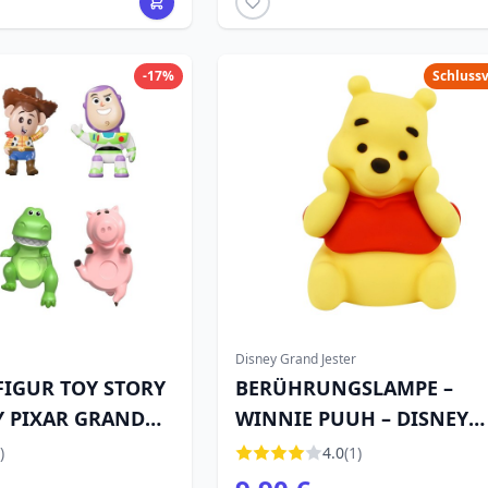
-17%
Schluss
Disney Grand Jester
FIGUR TOY STORY
BERÜHRUNGSLAMPE –
EY PIXAR GRAND
WINNIE PUUH – DISNEY
GRAND JESTER
)
4.0
(1)