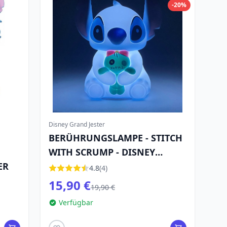
-20%
Disney Grand Jester
BERÜHRUNGSLAMPE - STITCH
WITH SCRUMP - DISNEY
ER
GRAND JESTER
4.8
(4)
15,90 €
19,90 €
Verfügbar