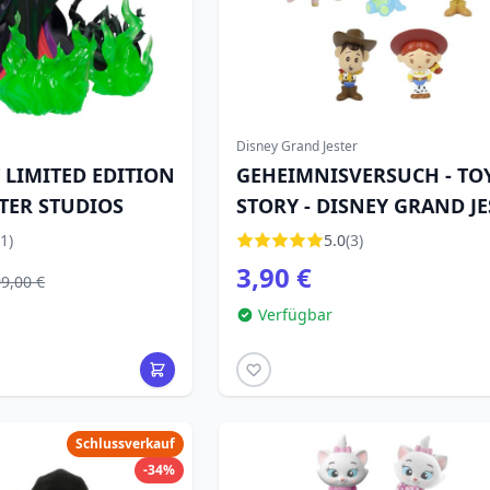
Disney Grand Jester
 LIMITED EDITION
GEHEIMNISVERSUCH - TO
STER STUDIOS
STORY - DISNEY GRAND JE
1)
5.0
(3)
3,90 €
9,00 €
Verfügbar
Schlussverkauf
-34%