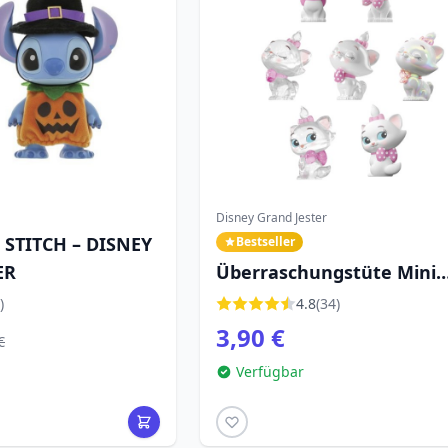
Disney Grand Jester
STITCH – DISNEY
Bestseller
ER
Überraschungstüte Mini
Marie - Disney Die Aristoc
)
4.8
(34)
3,90 €
€
Verfügbar