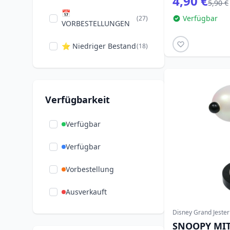
4,90 €
5,90 €
Weihnachten
(12)
📅
Verfügbar
(27)
VORBESTELLUNGEN
Winnie Puuh
(11)
⭐ Niedriger Bestand
(18)
Zeichentrickfilme
(1)
Zootopia
(1)
Verfügbarkeit
Verfügbar
Verfügbar
Vorbestellung
Ausverkauft
Disney Grand Jester
SNOOPY MI