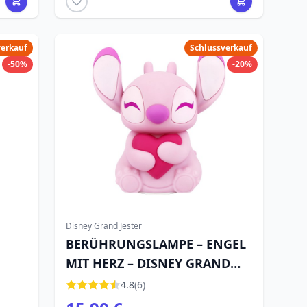
verkauf
Schlussverkauf
-50%
-20%
Disney Grand Jester
BERÜHRUNGSLAMPE – ENGEL
MIT HERZ – DISNEY GRAND
JESTER
4.8
(6)