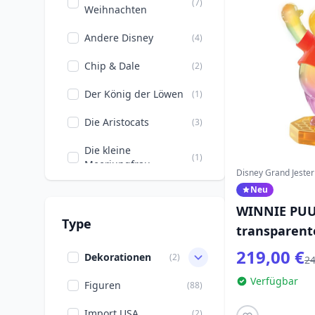
(7)
Weihnachten
Andere Disney
(4)
Chip & Dale
(2)
Der König der Löwen
(1)
Die Aristocats
(3)
Die kleine
(1)
Meerjungfrau
Disney Grand Jester
Neu
Die schlafende
(1)
Schönheit
WINNIE PU
Type
transparent
Disney 100
(2)
DISNEY GRA
219,00 €
Dekorationen
(2)
24
Disney-Prinzessinnen
(3)
Verfügbar
Figuren
(88)
Donald, Daisy, Scrooge
(3)
Import USA
(2)