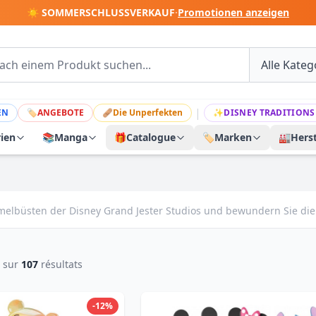
☀️ SOMMERSCHLUSSVERKAUF
·
Promotionen anzeigen
|
EN
🏷
ANGEBOTE
🩹
Die Unperfekten
✨
DISNEY TRADITIONS
rien
📚
Manga
🎁
Catalogue
🏷️
Marken
🏭
Herst
melbüsten der Disney Grand Jester Studios und bewundern Sie die f
sur
107
résultats
-12%