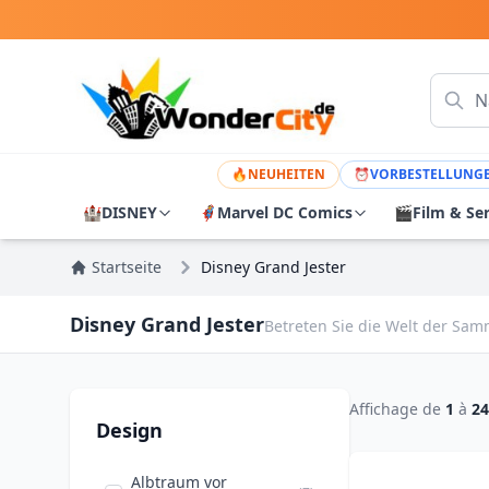
🔥
NEUHEITEN
⏰
VORBESTELLUNG
🏰
DISNEY
🦸
Marvel DC Comics
🎬
Film & Se
Startseite
Disney Grand Jester
Disney Grand Jester
Betreten Sie die Welt der Sam
Affichage de
1
à
24
Design
Albtraum vor