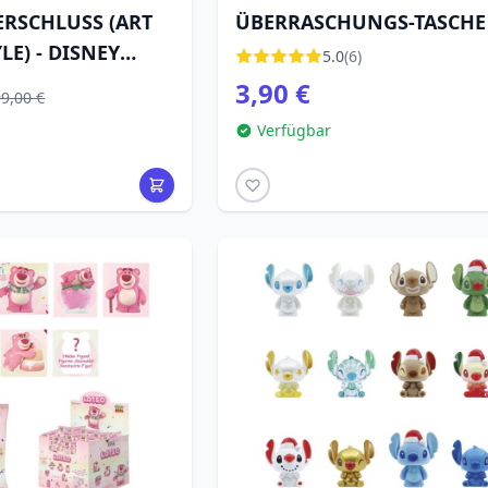
RSCHLUSS (ART
ÜBERRASCHUNGS-TASCHE
LE) - DISNEY
WINNIE PUH UND SEINE
5.0
(6)
ER
FREUNDE – DISNEY GRAN
3,90 €
9,00 €
JESTER
Verfügbar