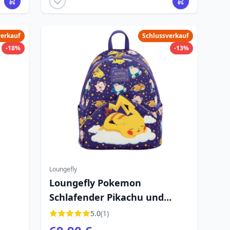
verkauf
Schlussverkauf
-18%
-13%
Loungefly
Loungefly Pokemon
Schlafender Pikachu und
Freunde Rucksack 26cm
5.0
(1)