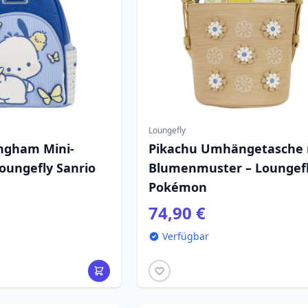
Loungefly
ngham Mini-
Pikachu Umhängetasche 
oungefly Sanrio
Blumenmuster – Loungef
Pokémon
74,90 €
Verfügbar