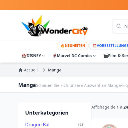
🔥
NEUHEITEN
⏰
VORBESTELLUNG
🏰
DISNEY
🦸
Marvel DC Comics
🎬
Film & Se
Accueil
Manga
Manga
Schauen Sie sich unsere Auswahl an Manga-Fig
Affichage de
1
à
24
Unterkategorien
Dragon Ball
(93)