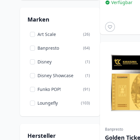
Verfügbar
Mode
(102)
Marken
Rätsel
(13)
Art Scale
(26)
Schreibwaren
(2)
Banpresto
(64)
Teekannen
(1)
Disney
(1)
Disney Showcase
(1)
Funko POP!
(91)
Loungefly
(103)
Mini Egg Attack
(4)
Banpresto
Hersteller
Golden Ticke