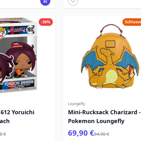
-36%
Schluss
Loungefly
612 Yoruichi
Mini-Rucksack Charizard -
each
Pokemon Loungefly
69,90 €
0 €
84,90 €