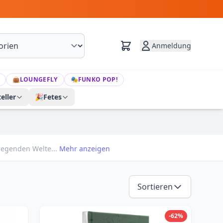
Anmeldung
👜
LOUNGEFLY
🎭
FUNKO POP!
eller
🎉
Fetes
regenden Welte...
Mehr anzeigen
Sortieren
-62%