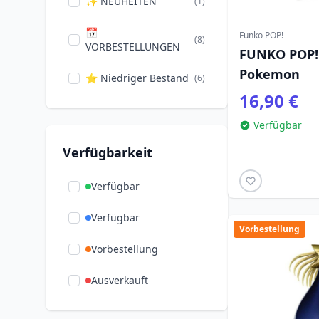
✨ NEUHEITEN
(1)
📅
Funko POP!
(8)
VORBESTELLUNGEN
FUNKO POP!
Pokemon
⭐ Niedriger Bestand
(6)
16,90 €
Verfügbar
Verfügbarkeit
Verfügbar
Verfügbar
Vorbestellung
Vorbestellung
Ausverkauft