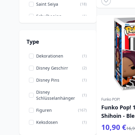
Saint Seiya
(18)
Schulbeginn
(1)
Verschiedenes
(2)
Videospiele
(7)
Type
Zeichentrickfilme
(38)
Dekorationen
(1)
Disney Geschirr
(2)
Disney Pins
(1)
Disney
(1)
Schlüsselanhänger
Funko POP!
Funko Pop! 1
Figuren
(167)
Shihoin - Bl
Keksdosen
(1)
10,90 €
16,9
Kuscheltiere, Kissen
(7)