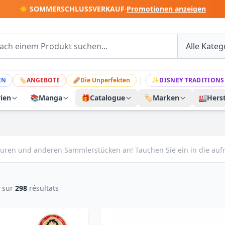
☀️ SOMMERSCHLUSSVERKAUF
·
Promotionen anzeigen
|
EN
🏷
ANGEBOTE
🩹
Die Unperfekten
✨
DISNEY TRADITIONS
rien
📚
Manga
🎁
Catalogue
🏷️
Marken
🏭
Herst
uren und anderen Sammlerstücken an! Tauchen Sie ein in die auf
sur
298
résultats