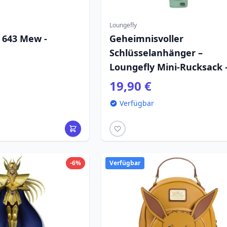
Loungefly
 643 Mew -
Geheimnisvoller
Schlüsselanhänger –
Loungefly Mini-Rucksack 
Pokémon
19,90 €
Verfügbar
-6%
Verfügbar