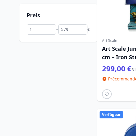
Preis
–
€
Art Scale
Art Scale Ju
cm – Iron St
299,00 €
31
Précommande 
Verfügbar