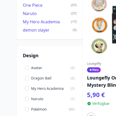
One Piece
(57)
Naruto
(37)
My Hero Academia
(17)
demon slayer
(5)
Design
Loungefly
Avatar
(2)
Neu
Loungefly On
Dragon Ball
(2)
Mystery Blin
My Hero Academia
(1)
(verschiede
5,90 €
Naruto
(1)
Verfügbar
Pokémon
(82)