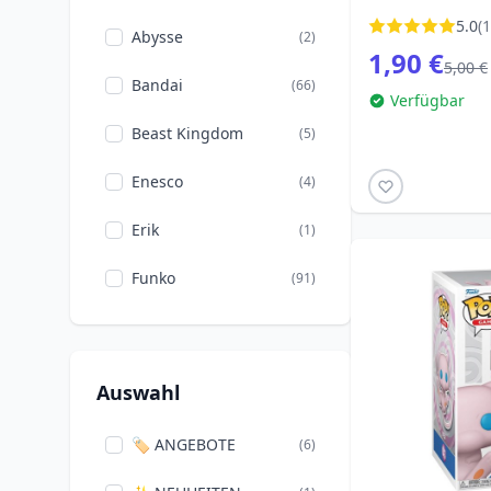
5.0
(1
Abysse
(2)
1,90 €
5,00 €
Bandai
(66)
Verfügbar
Beast Kingdom
(5)
Enesco
(4)
Erik
(1)
Funko
(91)
Iron Studios
(26)
Loungefly
(103)
Auswahl
🏷️ ANGEBOTE
(6)