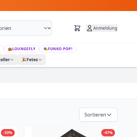
Anmeldung
👜
LOUNGEFLY
🎭
FUNKO POP!
eller
🎉
Fetes
Sortieren
-33%
-47%