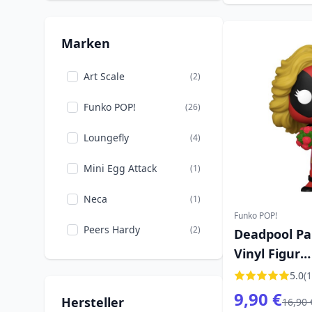
Marken
Art Scale
(2)
Funko POP!
(26)
Loungefly
(4)
Mini Egg Attack
(1)
Neca
(1)
Funko POP!
Peers Hardy
(2)
Deadpool Pa
Vinyl Figur
Schönheits
5.0
(1
9,90 €
Hersteller
16,90 