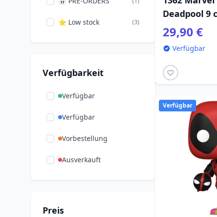
1362 Marvel 
📅 PRE-ORDERS
(1)
Deadpool 9 
⭐ Low stock
(3)
29,90 €
Verfügbar
Verfügbarkeit
Verfügbar
Verfügbar
Verfügbar
Vorbestellung
Ausverkauft
Preis