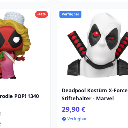
-41%
Verfügbar
Deadpool Kostüm X-Force
rodie POP! 1340
Stiftehalter - Marvel
29,90 €
wettbewerb 9 cm
)
Verfügbar
€