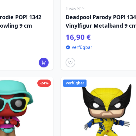
Funko POP!
rodie POP! 1342
Deadpool Parody POP! 13
Bowling 9 cm
Vinylfigur Metalband 9 c
16,90 €
Verfügbar
-24%
Verfügbar