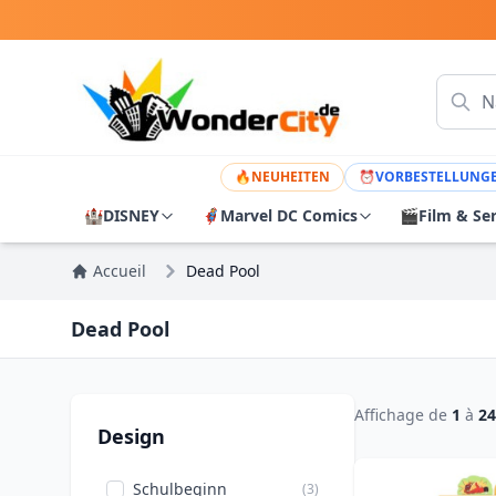
🔥
NEUHEITEN
⏰
VORBESTELLUNG
🏰
DISNEY
🦸
Marvel DC Comics
🎬
Film & Se
Accueil
Dead Pool
Dead Pool
Affichage de
1
à
24
Design
Schulbeginn
(3)