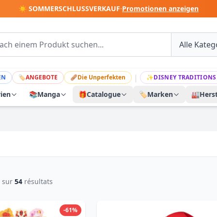
☀️ SOMMERSCHLUSSVERKAUF
·
Promotionen anzeigen
|
EN
🏷
ANGEBOTE
🩹
Die Unperfekten
✨
DISNEY TRADITIONS
rien
📚
Manga
🎁
Catalogue
🏷️
Marken
🏭
Herst
sur
54
résultats
-61%