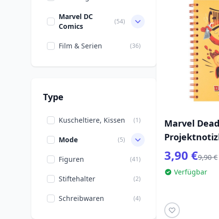
Marvel DC
(54)
Comics
Film & Serien
(36)
Type
Kuscheltiere, Kissen
(1)
Marvel Dead
Projektnoti
Mode
(5)
3,90 €
9,90 €
Figuren
(41)
Verfügbar
Stiftehalter
(2)
Schreibwaren
(4)