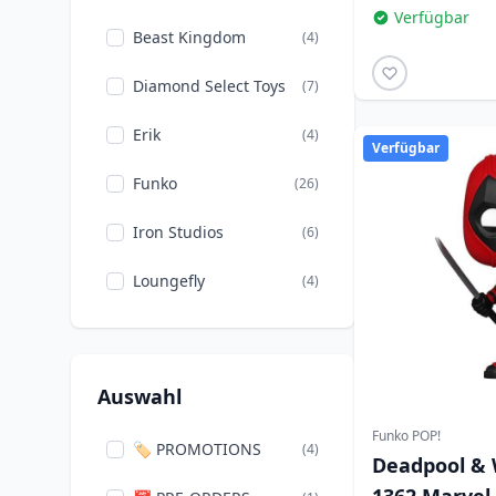
Verfügbar
Beast Kingdom
(4)
Diamond Select Toys
(7)
Erik
(4)
Verfügbar
Funko
(26)
Iron Studios
(6)
Loungefly
(4)
NECA
(1)
Peers Hardy Group
(2)
Auswahl
Funko POP!
🏷️ PROMOTIONS
(4)
Deadpool & 