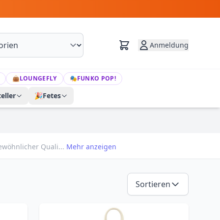
Anmeldung
👜
LOUNGEFLY
🎭
FUNKO POP!
eller
🎉
Fetes
wöhnlicher Quali...
Mehr anzeigen
Sortieren