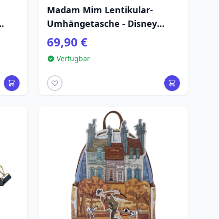
Madam Mim Lentikular-
Umhängetasche - Disney
Loungefly Die Hexe und der
69,90 €
Zauberer
Verfügbar