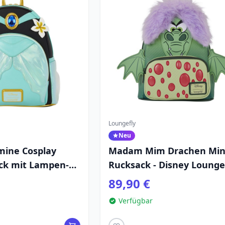
Loungefly
Neu
mine Cosplay
Madam Mim Drachen Min
ck mit Lampen-
Rucksack - Disney Lounge
ney Loungefly
Die Hexe und der Zauber
89,90 €
Verfügbar