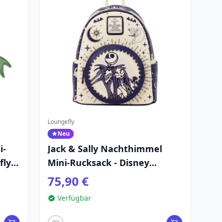
Loungefly
Neu
i-
Jack & Sally Nachthimmel
fly
Mini-Rucksack - Disney
er
Loungefly
75,90 €
Verfügbar