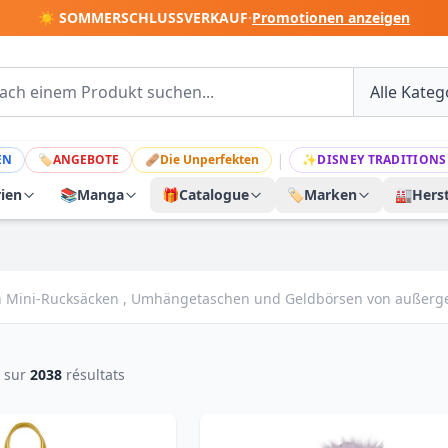
☀️ SOMMERSCHLUSSVERKAUF
·
Promotionen anzeigen
|
EN
🏷
ANGEBOTE
🩹
Die Unperfekten
✨
DISNEY TRADITIONS
rien
📚
Manga
🎁
Catalogue
🏷️
Marken
🏭
Herst
von Mini-Rucksäcken , Umhängetaschen und Geldbörsen von außerge
sur
2038
résultats