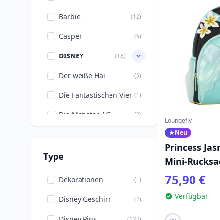
Barbie
(12)
Casper
(6)
DISNEY
(18)
Der weiße Hai
(5)
Die Fantastischen Vier
(1)
Die Monster AG
(3)
Loungefly
Neu
Dinosaurier
(13)
Princess Jas
Doctor Strange
(4)
Type
Mini-Rucksa
Fernsehserie
Charm - Dis
(41)
75,90 €
Dekorationen
(1)
Aladdin
Film & Serien
(441)
Verfügbar
Disney Geschirr
(2)
Five Nights at Freddy's
(2)
Disney Pins
(122)