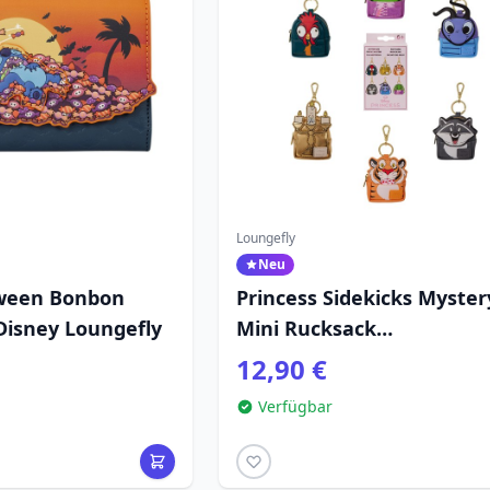
Loungefly
Neu
oween Bonbon
Princess Sidekicks Myster
Disney Loungefly
Mini Rucksack
Schlüsselanhänger Charm
12,90 €
Disney Loungefly
Verfügbar