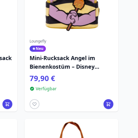
Loungefly
Neu
sack
Mini-Rucksack Angel im
Bienenkostüm – Disney
Loungefly Lilo & Stitch
79,90 €
Verfügbar