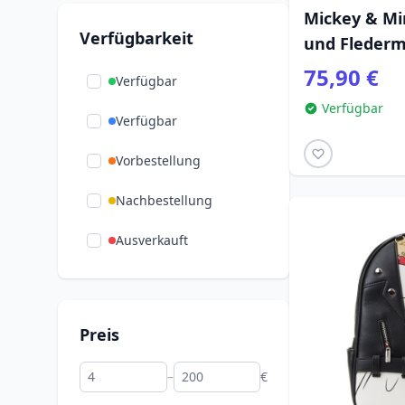
Verschiedenes
(110)
Mickey & Mi
Verfügbarkeit
und Fleder
Videospiele
(18)
Umhängetas
75,90 €
Weihnachten
Verfügbar
(95)
Loungefly
Verfügbar
Wicked
(7)
Verfügbar
Zeichentrickfilme
(270)
Vorbestellung
Zootopia
(8)
Nachbestellung
Ausverkauft
Preis
–
€