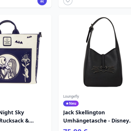
Loungefly
Neu
 Night Sky
Jack Skellington
 Rucksack &
Umhängetasche - Disney
- Disney
Loungefly