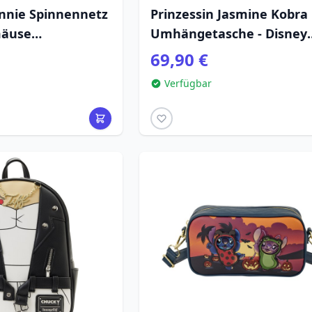
nnie Spinnennetz
Prinzessin Jasmine Kobra
mäuse
Umhängetasche - Disney
che - Disney
Loungefly Aladdin
69,90 €
Verfügbar