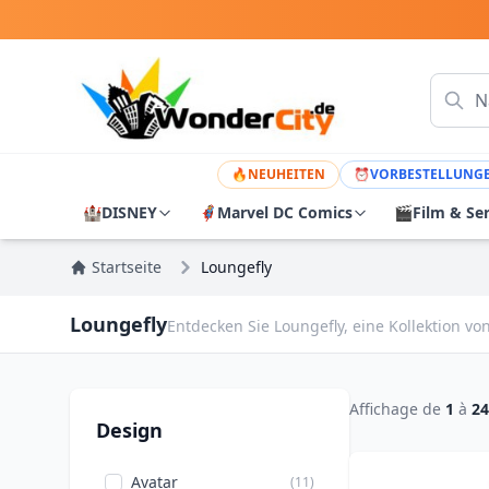
🔥
NEUHEITEN
⏰
VORBESTELLUNG
🏰
DISNEY
🦸
Marvel DC Comics
🎬
Film & Se
Startseite
Loungefly
Loungefly
Entdecken Sie Loungefly, eine Kollektion 
Affichage de
1
à
24
Design
Avatar
(11)