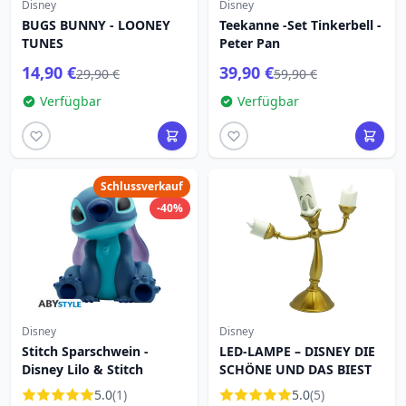
Disney
Disney
BUGS BUNNY - LOONEY
Teekanne -Set Tinkerbell -
TUNES
Peter Pan
14,90 €
39,90 €
29,90 €
59,90 €
Verfügbar
Verfügbar
Schlussverkauf
-40%
Disney
Disney
Stitch Sparschwein -
LED-LAMPE – DISNEY DIE
Disney Lilo & Stitch
SCHÖNE UND DAS BIEST
5.0
(1)
5.0
(5)