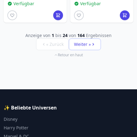
Verfügbar
Verfügbar
Anzeige von
1
bis
24
von
164
Ergebnissen
« Zurück
Weiter »
Retour en haut
✨ Beliebte Universen
Disney
Harry Potter
Marvel & DC