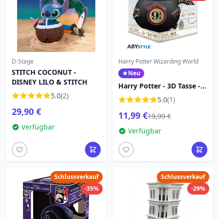
D-Stage
Harry Potter Wizarding World
STITCH COCONUT -
Neu
DISNEY LILO & STITCH
Harry Potter - 3D Tasse -
5.0
(2)
Gleis 9 3/4
5.0
(1)
29,90 €
11,99 €
19,99 €
Verfügbar
Verfügbar
Schlussverkauf
Schlussverkauf
-35%
-29%