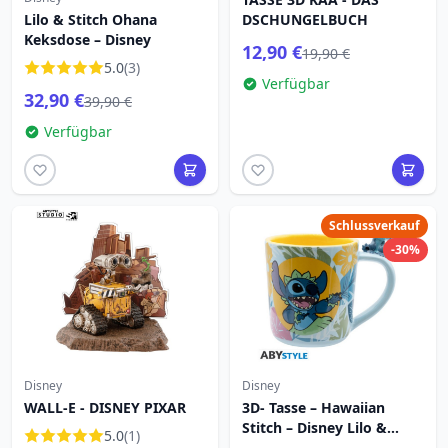
Lilo & Stitch Ohana
DSCHUNGELBUCH
Keksdose – Disney
12,90 €
19,90 €
5.0
(3)
Verfügbar
32,90 €
39,90 €
Verfügbar
Schlussverkauf
-30%
Disney
Disney
WALL-E - DISNEY PIXAR
3D- Tasse – Hawaiian
Stitch – Disney Lilo &
5.0
(1)
Stitch