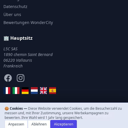
Datenschutz
Über uns
Bewertungen WonderCity
🏢 Hauptsitz
L5C SAS
1890 chemin Saint Bernard
06220 Vallauris
Frankreich
Facebook
Instagram
🍪 Cookies —
Diese Website verwendet Cookies, um die Besucherzahl zu
messen und, mit Ihrer Zustimmung, unsere Werbekampagnen zu
© 2011–2026 WonderCity. Alle Rechte vorbehalten.
bewerten. Ihre Wahl wird 1 Jahr lang gespeichert.
Anpassen
Ablehnen
Akzeptieren