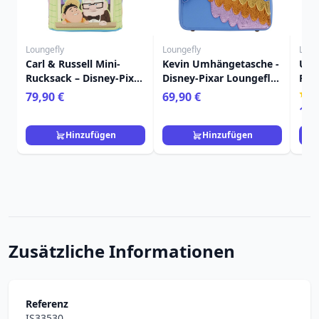
Loungefly
Loungefly
Loun
Carl & Russell Mini-
Kevin Umhängetasche -
Up 
Rucksack – Disney-Pixar
Disney-Pixar Loungefly
Ruc
Loungefly Up
Up
Sch
79,90 €
69,90 €
Dis
16,
Hinzufügen
Hinzufügen
Zusätzliche Informationen
Referenz
IS33530