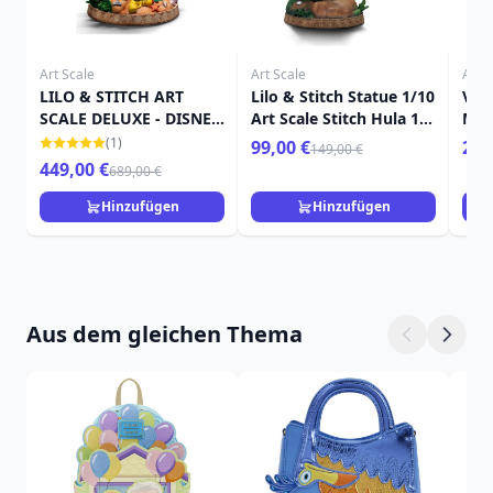
Art Scale
Art Scale
Art S
LILO & STITCH ART
Lilo & Stitch Statue 1/10
Ven
SCALE DELUXE - DISNEY
Art Scale Stitch Hula 17
Mar
LILO & STITCH
cm
(1)
99,00 €
259
149,00 €
449,00 €
689,00 €
Hinzufügen
Hinzufügen
Aus dem gleichen Thema