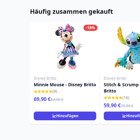
Häufig zusammen gekauft
-18%
Disney Britto
Disney Britto
Minnie Mouse - Disney Britto
Stitch & Scrump 
Britto
(9)
(16)
69,90 €
84,90 €
59,90 €
79,90 €
Hinzufügen
Hinzuf