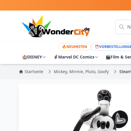
🔥
NEUHEITEN
⏰
VORBESTELLUNG
🏰
DISNEY
🦸
Marvel DC Comics
🎬
Film & Se
Startseite
Mickey, Minnie, Pluto, Goofy
Steam