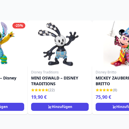
-25%
Disney Traditions
Disney Britto
– Disney
MINI OSWALD – DISNEY
MICKEY ZAUBER
TRADITIONS
BRITTO
(22)
(8)
19,90 €
75,90 €
ügen
Hinzufügen
Hinzuf