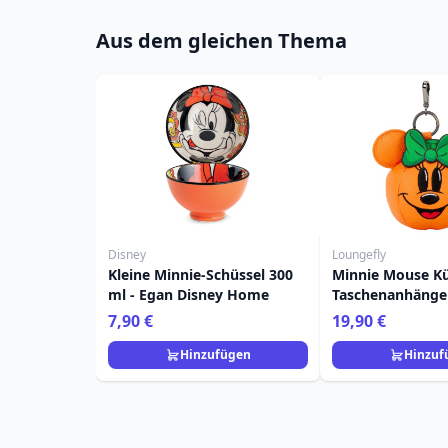
Aus dem gleichen Thema
Disney
Loungefly
Kleine Minnie-Schüssel 300
Minnie Mouse Kü
ml - Egan Disney Home
Taschenanhänger
Loungefly
7,90 €
19,90 €
Hinzufügen
Hinzuf