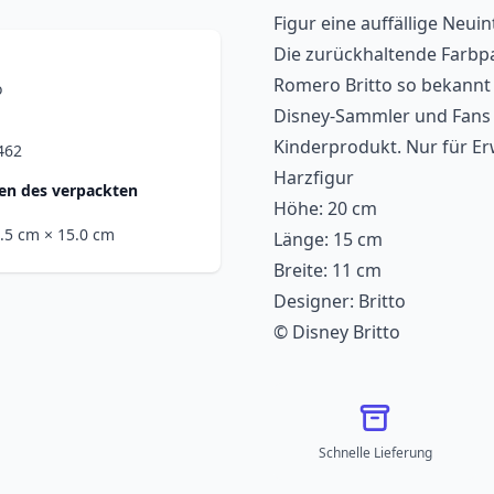
Figur eine auffällige Neui
Die zurückhaltende Farbpal
Romero Britto so bekannt 
o
Disney-Sammler und Fans v
Kinderprodukt. Nur für E
462
Harzfigur
n des verpackten
Höhe: 20 cm
1.5 cm
× 15.0 cm
Länge: 15 cm
Breite: 11 cm
Designer: Britto
© Disney Britto
Schnelle Lieferung