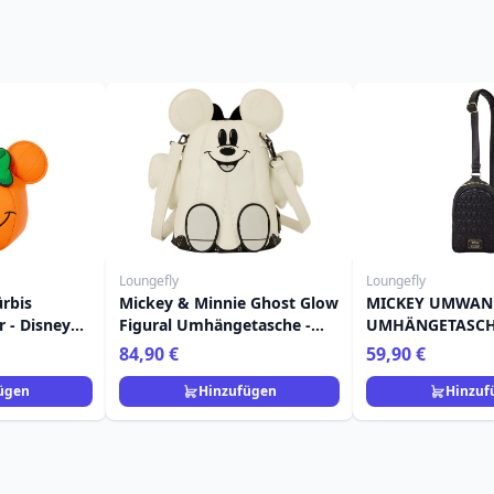
Loungefly
Loungefly
rbis
Mickey & Minnie Ghost Glow
MICKEY UMWAN
 - Disney
Figural Umhängetasche -
UMHÄNGETASCHE
Disney Loungefly
LOUNGEFLY
84,90 €
59,90 €
ügen
Hinzufügen
Hinzuf