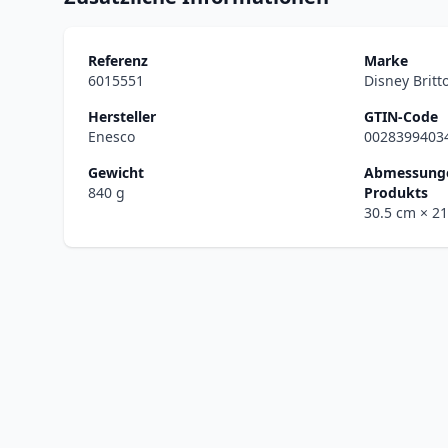
Referenz
Marke
6015551
Disney Britt
Hersteller
GTIN-Code
Enesco
0028399403
Gewicht
Abmessunge
840 g
Produkts
30.5 cm
× 2