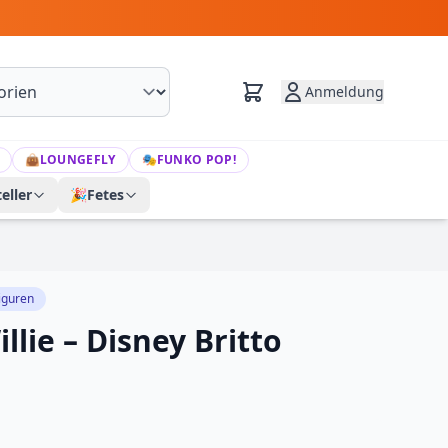
Anmeldung
👜
LOUNGEFLY
🎭
FUNKO POP!
eller
🎉
Fetes
iguren
lie – Disney Britto