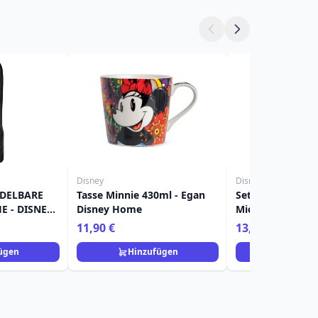
Disney
Disney
DELBARE
Tasse Minnie 430ml - Egan
Set mit 2 Glastei
 - DISNEY
Disney Home
Mickey & Minnie
Disney Home
11,90 €
13,90 €
ügen
Hinzufügen
Hinzuf