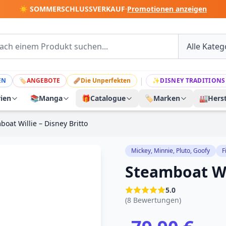
☀️ SOMMERSCHLUSSVERKAUF
·
Promotionen anzeigen
|
EN
🏷
ANGEBOTE
🩹
Die Unperfekten
✨
DISNEY TRADITIONS
rien
📚
Manga
🎁
Catalogue
🏷️
Marken
🏭
Herst
boat Willie – Disney Britto
Mickey, Minnie, Pluto, Goofy
F
Steamboat Wil
5.0
(8 Bewertungen)