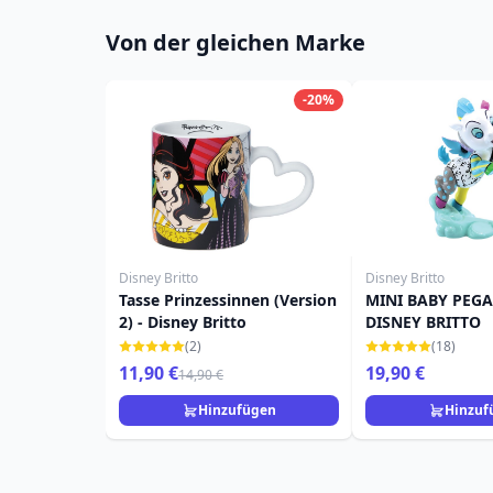
Von der gleichen Marke
-20%
Disney Britto
Disney Britto
Tasse Prinzessinnen (Version
MINI BABY PEGA
2) - Disney Britto
DISNEY BRITTO
(2)
(18)
11,90 €
19,90 €
14,90 €
Hinzufügen
Hinzuf