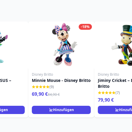
-18%
Disney Britto
Disney Britto
SUS –
Minnie Mouse - Disney Britto
Jiminy Cricket –
Britto
(9)
(7)
69,90 €
84,90 €
79,90 €
ügen
Hinzufügen
Hinzuf