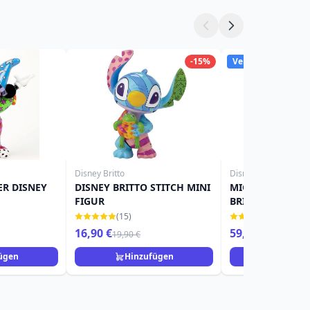
-15%
Verfügbar
Disney Britto
Disney Britto
ER DISNEY
DISNEY BRITTO STITCH MINI
MICKEY MIT HUT
FIGUR
BRITTO
(15)
(12)
16,90 €
59,90 €
19,90 €
74,90 €
ügen
Hinzufügen
Hinzuf