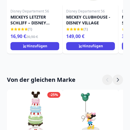
Disney Departement 56
Disney Departement 56
Disn
MICKEYS LETZTER
MICKEY CLUBHOUSE -
MIC
SCHLIFF – DISNEY
DISNEY VILLAGE
STR
VILLAGE
Dis
(1)
(1)
16,90 €
149,00 €
34,
26,90 €
Hinzufügen
Hinzufügen
Von der gleichen Marke
-25%