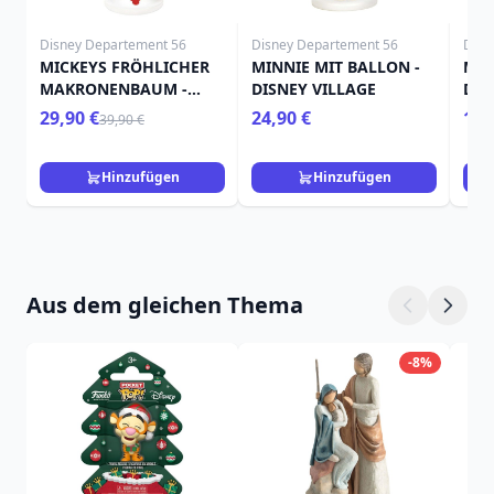
Disney Departement 56
Disney Departement 56
Disn
MICKEYS FRÖHLICHER
MINNIE MIT BALLON -
MIN
MAKRONENBAUM -
DISNEY VILLAGE
DIS
Disney D56
29,90 €
24,90 €
109
39,90 €
Hinzufügen
Hinzufügen
Aus dem gleichen Thema
-8%