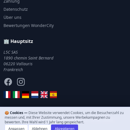
Zahlung
Datenschutz
Über uns
Bewertungen WonderCity
🏢 Hauptsitz
L5C SAS
1890 chemin Saint Bernard
06220 Vallauris
Frankreich
Facebook
Instagram
🍪 Cookies —
Diese Website verwendet Cookies, um die Besucherzahl zu
messen und, mit Ihrer Zustimmung, unsere Werbekampagnen zu
© 2011–2026 WonderCity. Alle Rechte vorbehalten.
bewerten. Ihre Wahl wird 1 Jahr lang gespeichert.
Anpassen
Ablehnen
Akzeptieren