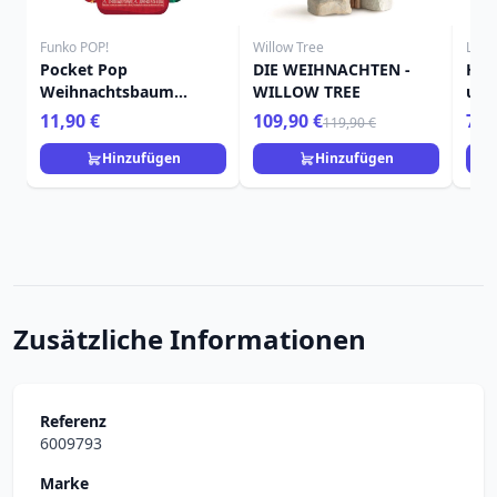
Funko POP!
Willow Tree
Loun
Pocket Pop
DIE WEIHNACHTEN -
Her
Weihnachtsbaum
WILLOW TREE
umh
Tigger - Disney Winnie
Lou
11,90 €
109,90 €
74,
119,90 €
Puuh
Hinzufügen
Hinzufügen
Zusätzliche Informationen
Referenz
6009793
Marke