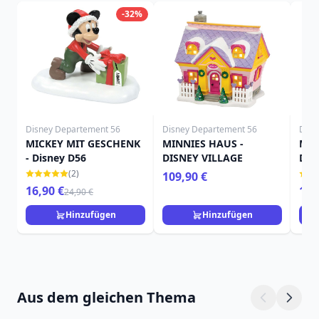
-32%
Disney Departement 56
Disney Departement 56
Disn
MICKEY MIT GESCHENK
MINNIES HAUS -
MIC
- Disney D56
DISNEY VILLAGE
DIS
(2)
109,90 €
16,90 €
11,
24,90 €
Hinzufügen
Hinzufügen
Aus dem gleichen Thema