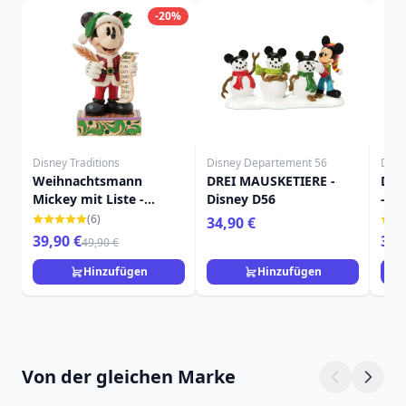
-20%
Disney Traditions
Disney Departement 56
Disn
Weihnachtsmann
DREI MAUSKETIERE -
DON
Mickey mit Liste -
Disney D56
- D
Disney Traditions
(6)
34,90 €
39,90 €
34,
49,90 €
Hinzufügen
Hinzufügen
Von der gleichen Marke