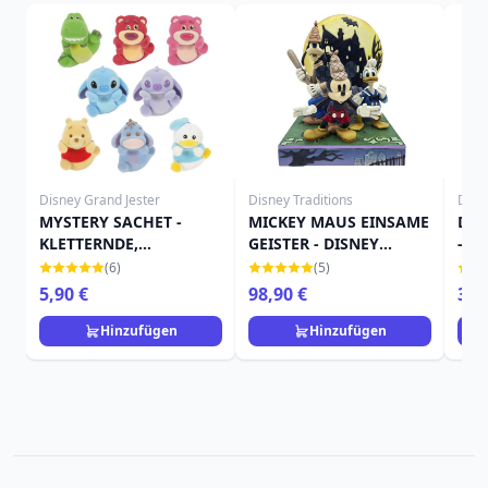
Disney Grand Jester
Disney Traditions
Disn
MYSTERY SACHET -
MICKEY MAUS EINSAME
DON
KLETTERNDE,
GEISTER - DISNEY
- D
BEFLOCKTE FIGUR -
TRADITIONS
(6)
(5)
DISNEY GRAND JESTER
5,90 €
98,90 €
34,
Hinzufügen
Hinzufügen