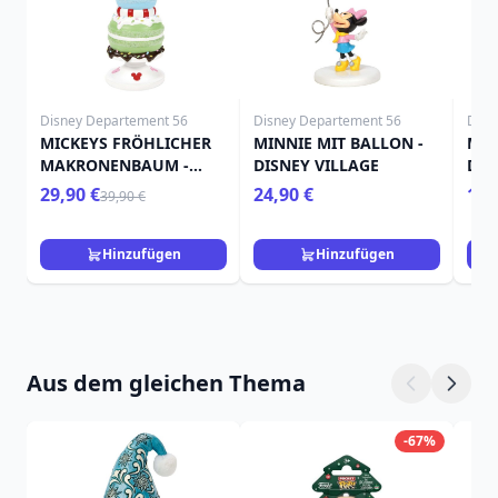
Disney Departement 56
Disney Departement 56
Disn
MICKEYS FRÖHLICHER
MINNIE MIT BALLON -
MIN
MAKRONENBAUM -
DISNEY VILLAGE
DIS
Disney D56
29,90 €
24,90 €
109
39,90 €
Hinzufügen
Hinzufügen
Aus dem gleichen Thema
-67%