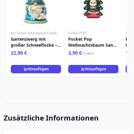
Jim Shore Heartwood Creek
Funko POP!
Funk
Gartenzwerg mit
Pocket Pop
Poc
großer Schneeflocke –
Weihnachtsbaum Sandy
Wei
HEARTWOOD CREEK
Clauss - Disney
Tig
22,90 €
3,90 €
11,
11,90 €
Nightmare Before
Puu
Christmas
Hinzufügen
Hinzufügen
Zusätzliche Informationen