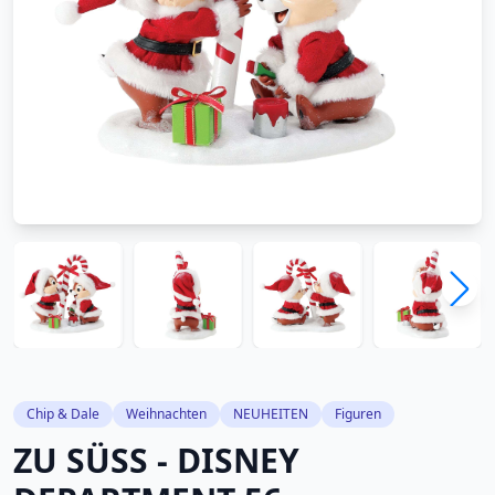
Chip & Dale
Weihnachten
NEUHEITEN
Figuren
ZU SÜSS - DISNEY