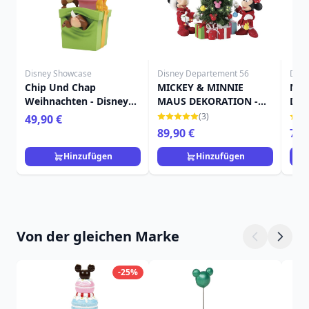
Disney Showcase
Disney Departement 56
Disn
Chip Und Chap
MICKEY & MINNIE
NIC
Weihnachten - Disney
MAUS DEKORATION -
DIS
Showcase
DISNEY DEPARTMENT 56
ZOO
(3)
49,90 €
89,90 €
79,
Hinzufügen
Hinzufügen
Von der gleichen Marke
-25%