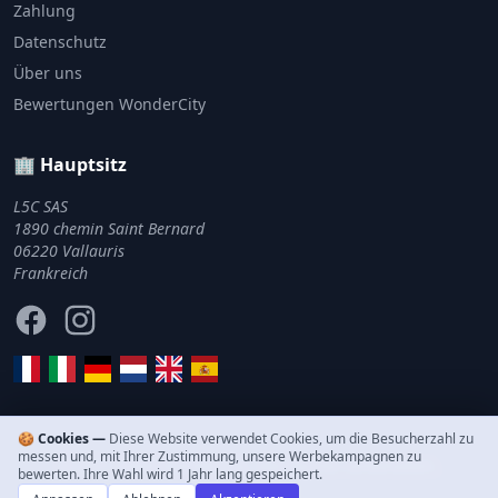
Zahlung
Datenschutz
Über uns
Bewertungen WonderCity
🏢 Hauptsitz
L5C SAS
1890 chemin Saint Bernard
06220 Vallauris
Frankreich
Facebook
Instagram
🍪 Cookies —
Diese Website verwendet Cookies, um die Besucherzahl zu
messen und, mit Ihrer Zustimmung, unsere Werbekampagnen zu
© 2011–2026 WonderCity. Alle Rechte vorbehalten.
bewerten. Ihre Wahl wird 1 Jahr lang gespeichert.