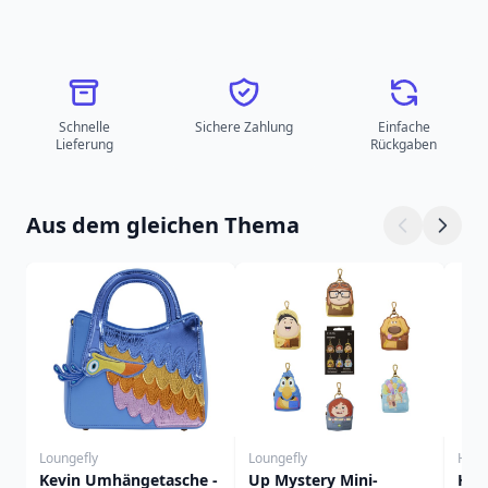
Schnelle
Sichere Zahlung
Einfache
Lieferung
Rückgaben
Aus dem gleichen Thema
Loungefly
Loungefly
Harr
Kevin Umhängetasche -
Up Mystery Mini-
Harr