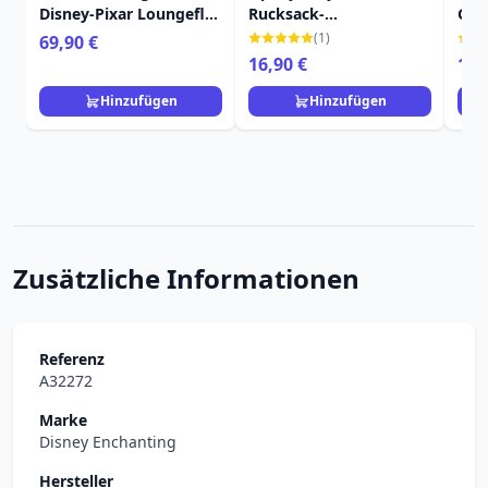
Disney-Pixar Loungefly
Rucksack-
Glei
Up
Schlüsselanhänger -
(1)
69,90 €
Disney-Pixar Loungefly
16,90 €
11,
Hinzufügen
Hinzufügen
Zusätzliche Informationen
Referenz
A32272
Marke
Disney Enchanting
Hersteller