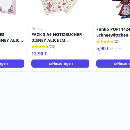
Disney
Funko POP! 1424
ES
PACK 3 A6 NOTIZBÜCHER -
Schneewittchen (
SNEY ALICE
DISNEY ALICE IM
Kleid) 9 cm
(2)
D
WUNDERLAND
(23)
5,90 €
16,90 €
12,90 €
ügen
Hinzufügen
Hinzuf