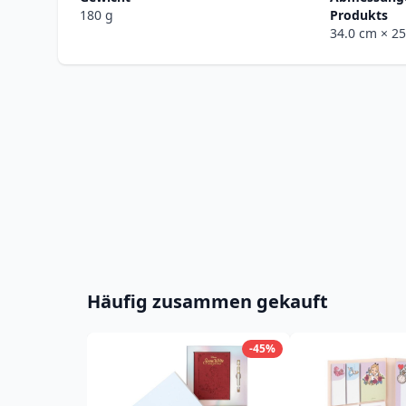
180 g
Produkts
34.0 cm
× 2
Häufig zusammen gekauft
-45%