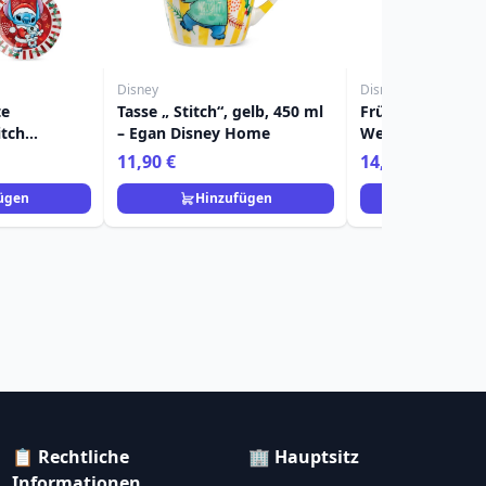
Disney
Disney
te
Tasse „ Stitch“, gelb, 450 ml
Frühstücksbeche
itch
– Egan Disney Home
Weihnachten 520
Egan Disney
Disney Home
11,90 €
14,90 €
ügen
Hinzufügen
Hinzuf
📋 Rechtliche
🏢 Hauptsitz
Informationen