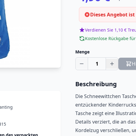
Dieses Angebot ist
Verdienen Sie 1,10 € Tr
Kostenlose Rückgabe für
Menge
1
H
Beschreibung
Die Schneewittchen Tasche
entzückender Kinderrucksa
anting
Tasche zeigt eine Illustrati
Details verziert, die an da
315
Kordelzug verschließen, 
n des verpackten