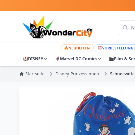
🔥
NEUHEITEN
⏰
VORBESTELLUNG
🏰
DISNEY
🦸
Marvel DC Comics
🎬
Film & Se
Startseite
Disney-Prinzessinnen
Schneewittc