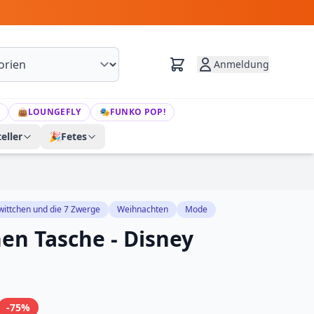
Anmeldung
👜
LOUNGEFLY
🎭
FUNKO POP!
eller
🎉
Fetes
ittchen und die 7 Zwerge
Weihnachten
Mode
en Tasche - Disney
-75%