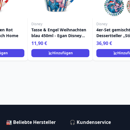
Disney
Disney
en Rot
Tasse & Engel Weihnachten
4er-Set gemisch
itch Home
blau 450ml - Egan Disney
Dessertteller „St
Home
Weihnachten“ – 
11,90 €
36,90 €
Home
ügen
Hinzufügen
Hinzuf
🏭 Beliebte Hersteller
🎧 Kundenservice