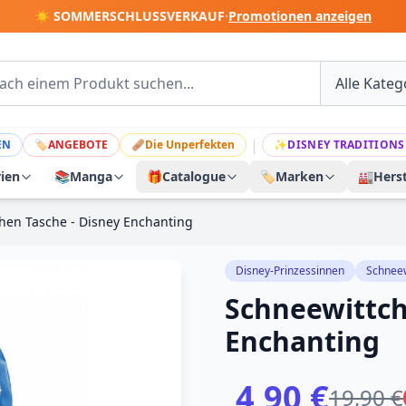
☀️ SOMMERSCHLUSSVERKAUF
·
Promotionen anzeigen
|
EN
🏷
ANGEBOTE
🩹
Die Unperfekten
✨
DISNEY TRADITIONS
rien
📚
Manga
🎁
Catalogue
🏷️
Marken
🏭
Herst
hen Tasche - Disney Enchanting
Disney-Prinzessinnen
Schneew
Schneewittch
Enchanting
4,90 €
19,90 €