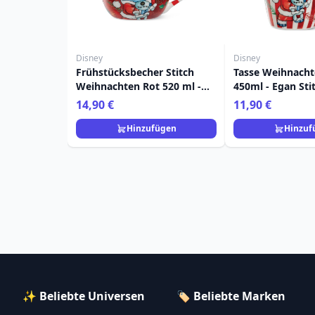
Disney
Disney
Frühstücksbecher Stitch
Tasse Weihnacht
Weihnachten Rot 520 ml -
450ml - Egan St
Egan Disney Home
14,90 €
11,90 €
Hinzufügen
Hinzuf
✨ Beliebte Universen
🏷️ Beliebte Marken