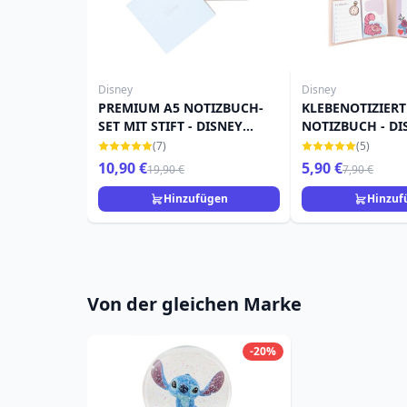
Disney
Disney
PREMIUM A5 NOTIZBUCH-
KLEBENOTIZIERT
SET MIT STIFT - DISNEY
NOTIZBUCH - DI
SCHNEEWITTCHEN
IM WUNDERLAN
(7)
(5)
10,90 €
5,90 €
19,90 €
7,90 €
Hinzufügen
Hinzuf
Von der gleichen Marke
-20%