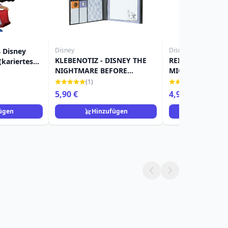
Disney
Disney
 Disney
KLEBENOTIZ - DISNEY THE
REISETAGEBUCH 
kariertes
NIGHTMARE BEFORE
MICKEY CLASSIC
CHRISTMAS
(1)
(24)
5,90 €
4,90 €
11,90 €
ügen
Hinzufügen
Hinzuf