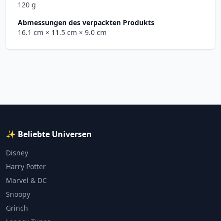
120 g
Abmessungen des verpackten Produkts
16.1 cm
× 11.5 cm
× 9.0 cm
✨ Beliebte Universen
Disney
Harry Potter
Marvel & DC
Snoopy
Grinch