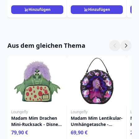
Hinzufügen
Hinzufügen
Aus dem gleichen Thema
Loungefly
Loungefly
Loun
Madam Mim Drachen
Madam Mim Lentikular-
Mad
Mini-Rucksack - Disney
Umhängetasche -
Kart
Loungefly Die Hexe und
Disney Loungefly Die
Lou
79,90 €
69,90 €
24,
der Zauberer
Hexe und der Zauberer
der