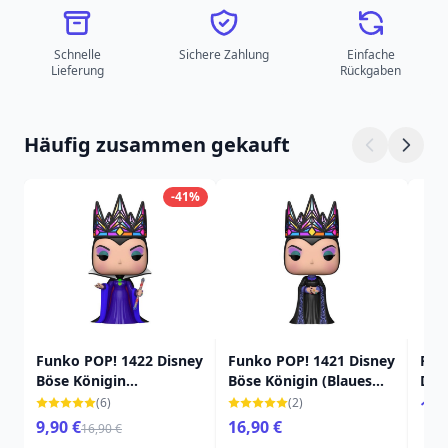
Schnelle
Sichere Zahlung
Einfache
Lieferung
Rückgaben
Häufig zusammen gekauft
-41%
Funko POP! 1422 Disney
Funko POP! 1421 Disney
FUN
Böse Königin
Böse Königin (Blaues
DIS
(Schwarzes und Lila
und schwarzes Kleid) 9
AN
(6)
(2)
19,
Kleid) 9 cm
cm
9,90 €
16,90 €
16,90 €