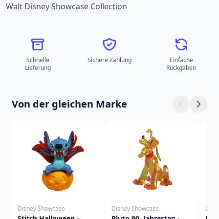
Walt Disney Showcase Collection
Schnelle
Sichere Zahlung
Einfache
Lieferung
Rückgaben
Von der gleichen Marke
Disney Showcase
Disney Showcase
Disn
Stitch Halloween -
Pluto 90. Jahrestag -
Mic