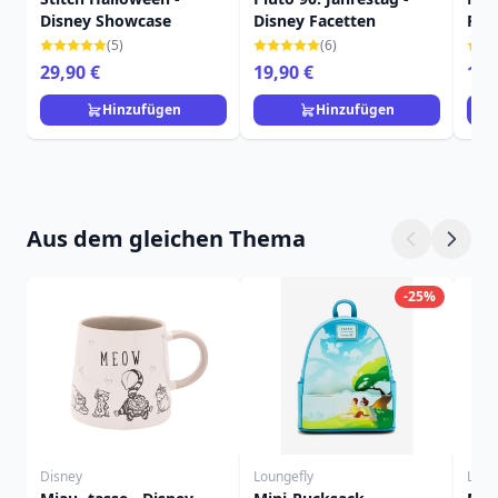
Disney Showcase
Disney Facetten
Fac
(5)
(6)
29,90 €
19,90 €
16,
Hinzufügen
Hinzufügen
Aus dem gleichen Thema
-25%
Disney
Loungefly
Loun