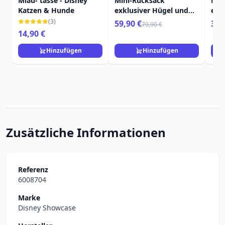
Miau- tasse - Disney
Mini-Rucksack
Min
Katzen & Hunde
exklusiver Hügel und
exk
Himmel - DISNEY
Fla
(3)
59,90 €
39,
79,90 €
LOUNGEFLY Oben
DIS
14,90 €
Obe
Hinzufügen
Hinzufügen
Zusätzliche Informationen
Referenz
6008704
Marke
Disney Showcase