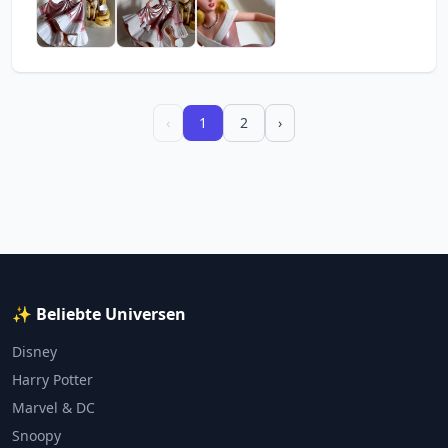
‹
1
2
›
✨ Beliebte Universen
Disney
Harry Potter
Marvel & DC
Snoopy