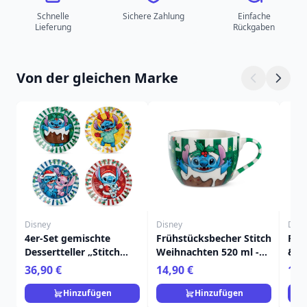
Schnelle
Sichere Zahlung
Einfache
Lieferung
Rückgaben
Von der gleichen Marke
Disney
Disney
Disn
4er-Set gemischte
Frühstücksbecher Stitch
Frü
Dessertteller „Stitch
Weihnachten 520 ml -
& E
Weihnachten“ – Egan
Egan Disney Home
520
36,90 €
14,90 €
14,
Disney Home
Ho
Hinzufügen
Hinzufügen