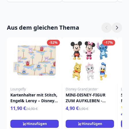
Aus dem gleichen Thema
-52%
-17%
Loungefly
Disney Grand Jester
Loun
Kartenhalter mit Stitch,
MINI-DISNEY-FIGUR
Stit
Engel& Leroy – Disney
ZUM AUFKLEBEN -
Min
Loungefly Lilo & Stitch
GRAND JESTER
Loun
11,90 €
4,90 €
24,90 €
5,90 €
49,
Hinzufügen
Hinzufügen