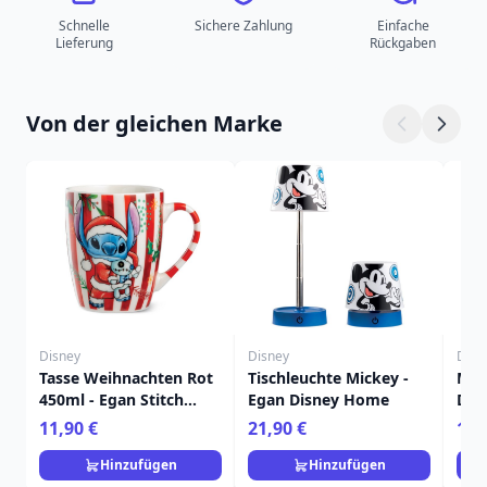
Schnelle
Sichere Zahlung
Einfache
Lieferung
Rückgaben
Von der gleichen Marke
Disney
Disney
Disn
Tasse Weihnachten Rot
Tischleuchte Mickey -
Mal
450ml - Egan Stitch
Egan Disney Home
Dis
Home
Fra
11,90 €
21,90 €
15,
Hinzufügen
Hinzufügen