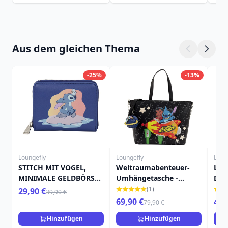
Aus dem gleichen Thema
-25%
-13%
Loungefly
Loungefly
Loun
STITCH MIT VOGEL,
Weltraumabenteuer-
Ler
MINIMALE GELDBÖRSE -
Umhängetasche -
Dis
DISNEY LOUNGEFLY
Disney Loungefly Lilo &
Stit
(1)
29,90 €
39,90 €
LILO & STITCH
Stitch
69,90 €
49,
79,90 €
Hinzufügen
Hinzufügen