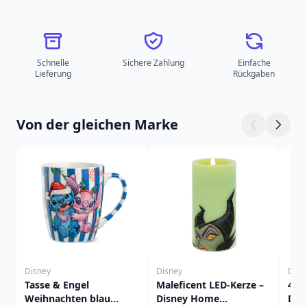
Schnelle
Sichere Zahlung
Einfache
Lieferung
Rückgaben
Von der gleichen Marke
Disney
Disney
Disn
Tasse & Engel
Maleficent LED-Kerze –
4er
Weihnachten blau
Disney Home
Dess