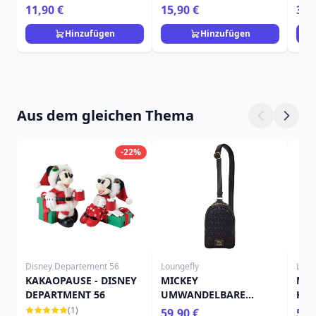
450ml - Egan Disney
Frangrance Collection
Wei
11,90 €
15,90 €
36,
Home
Dis
Hinzufügen
Hinzufügen
Aus dem gleichen Thema
-22%
Disney Departement 56
Loungefly
Loun
KAKAOPAUSE - DISNEY
MICKEY
MIN
DEPARTMENT 56
UMWANDELBARE
KON
UMHÄNGETASCHE -
UMH
(1)
59,90 €
59,