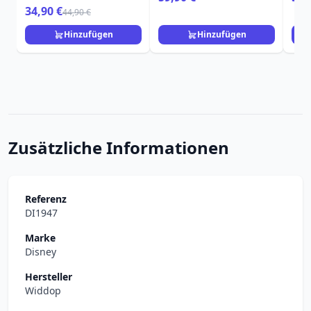
DISNEY LOUNGEFLY
DIS
34,90 €
44,90 €
Hinzufügen
Hinzufügen
Zusätzliche Informationen
Referenz
DI1947
Marke
Disney
Hersteller
Widdop