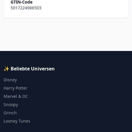
GTIN-Code
5017224986503
✨ Beliebte Universen
Disney
Harry Potter
Marvel & DC
Snoopy
Grinch
Looney Tunes