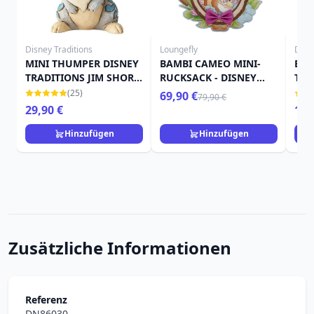
Disney Traditions
Loungefly
Disn
MINI THUMPER DISNEY
BAMBI CAMEO MINI-
BLU
TRADITIONS JIM SHORE
RUCKSACK - DISNEY
TRA
FIGUR
LOUNGEFLY
(25)
69,90 €
79,90 €
29,90 €
16,
Hinzufügen
Hinzufügen
Zusätzliche Informationen
Referenz
DN86030