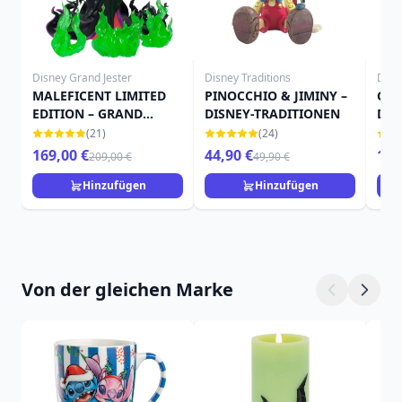
Disney Grand Jester
Disney Traditions
Disn
MALEFICENT LIMITED
PINOCCHIO & JIMINY –
Gro
EDITION – GRAND
DISNEY-TRADITIONEN
Disn
JESTER STUDIOS
Pin
(21)
(24)
169,00 €
44,90 €
149
209,00 €
49,90 €
Hinzufügen
Hinzufügen
Von der gleichen Marke