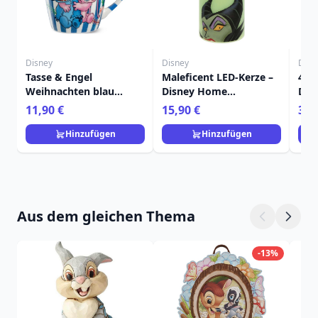
Disney
Disney
Disn
Tasse & Engel
Maleficent LED-Kerze –
4er
Weihnachten blau
Disney Home
Dess
450ml - Egan Disney
Frangrance Collection
Wei
11,90 €
15,90 €
36,
Home
Dis
Hinzufügen
Hinzufügen
Aus dem gleichen Thema
-13%