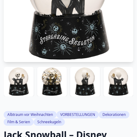
Albtraum vor Weihnachten
VORBESTELLUNGEN
Dekorationen
Film & Serien
Schneekugeln
Jack Snowball – Disney