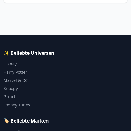
✨ Beliebte Universen
Disney
Harry Potter
Marvel & DC
Snoopy
Grinch
Looney Tunes
🏷️ Beliebte Marken