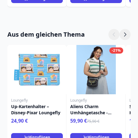
Aus dem gleichen Thema
-21%
Loungefly
Loungefly
Loun
Up-Kartenhalter –
Aliens Charm
Sma
Disney-Pixar Loungefly
Umhängetasche -
Kart
Disney-Pixar Loungefly
Pix
24,90 €
59,90 €
19,
75,90 €
Toy Story 5
Stor
Hinzufügen
Hinzufügen