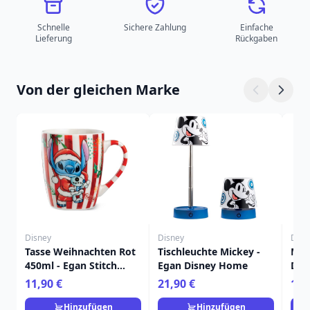
Schnelle
Sichere Zahlung
Einfache
Lieferung
Rückgaben
Von der gleichen Marke
Disney
Disney
Disn
Tasse Weihnachten Rot
Tischleuchte Mickey -
Mal
450ml - Egan Stitch
Egan Disney Home
Dis
Home
Fra
11,90 €
21,90 €
15,
Hinzufügen
Hinzufügen