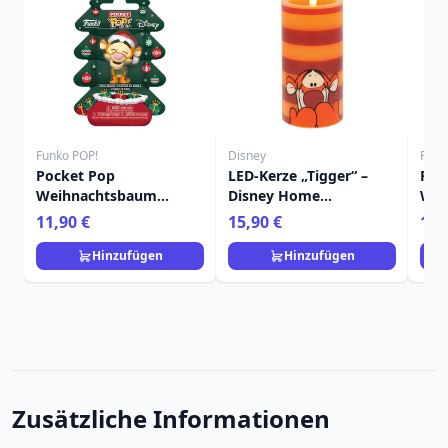
Funko POP!
Disney
Funk
Pocket Pop
LED-Kerze „Tigger“ –
FUN
Weihnachtsbaum
Disney Home
Winn
Tigger - Disney Winnie
Frangrance Collection
Dis
11,90 €
15,90 €
16,
Puuh
Hinzufügen
Hinzufügen
Zusätzliche Informationen