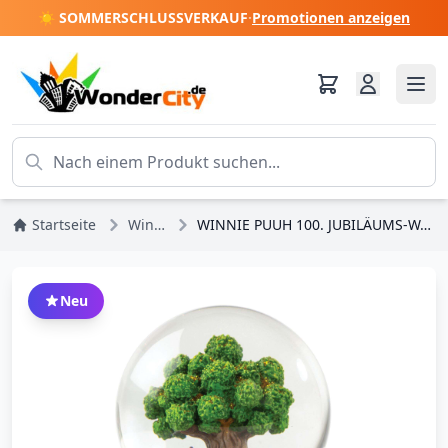
☀️ SOMMERSCHLUSSVERKAUF
·
Promotionen anzeigen
Startseite
Winnie Puuh
WINNIE PUUH 100. JUBILÄUMS-WASSERBALL - DISNEY SHOWCASE
Neu