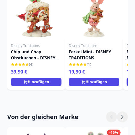
Disney Traditions
Disney Traditions
Disn
Chip und Chap
Ferkel Mini - DISNEY
MIN
Obstkuchen - DISNEY
TRADITIONS
MIT
TRADITIONS
WE
(4)
(1)
- D
39,90 €
19,90 €
19,
Hinzufügen
Hinzufügen
Von der gleichen Marke
-15%