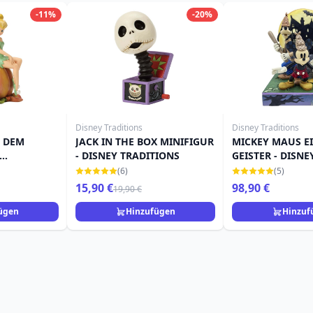
-11%
-20%
Disney Traditions
Disney Traditions
F DEM
JACK IN THE BOX MINIFIGUR
MICKEY MAUS E
- DISNEY TRADITIONS
GEISTER - DISNE
TRADITIONS
(6)
(5)
15,90 €
98,90 €
19,90 €
ügen
Hinzufügen
Hinzuf