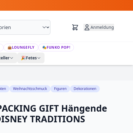
Anmeldung
👜
LOUNGEFLY
🎭
FUNKO POP!
eller
🎉
Fetes
hten
Weihnachtsschmuck
Figuren
Dekorationen
ACKING GIFT Hängende
DISNEY TRADITIONS