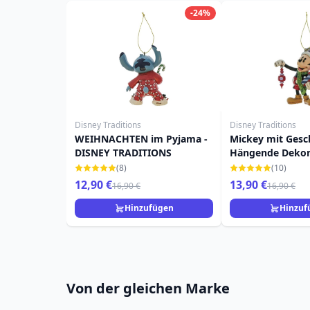
-24%
Disney Traditions
Disney Traditions
WEIHNACHTEN im Pyjama -
Mickey mit Gesc
DISNEY TRADITIONS
Hängende Dekor
DISNEY TRADITI
(8)
(10)
12,90 €
13,90 €
16,90 €
16,90 €
Hinzufügen
Hinzuf
Von der gleichen Marke