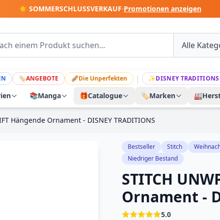
☀️ SOMMERSCHLUSSVERKAUF
·
Promotionen anzeigen
|
EN
🏷
ANGEBOTE
🩹
Die Unperfekten
✨
DISNEY TRADITIONS
rien
📚
Manga
🎁
Catalogue
🏷️
Marken
🏭
Herst
FT Hängende Ornament - DISNEY TRADITIONS
Bestseller
Stitch
Weihnac
Niedriger Bestand
STITCH UNWP
Ornament - 
5.0