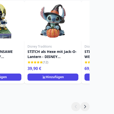
Disney Traditions
Disney Traditions
INSAME
STITCH als Hexe mit Jack-O-
STITCH WITH
Y
Lantern - DISNEY
WEIHNACHTEN 
TRADITIONS
(LED) - DISNEY 
(12)
(3)
39,90 €
69,90 €
ügen
Hinzufügen
Hinzuf