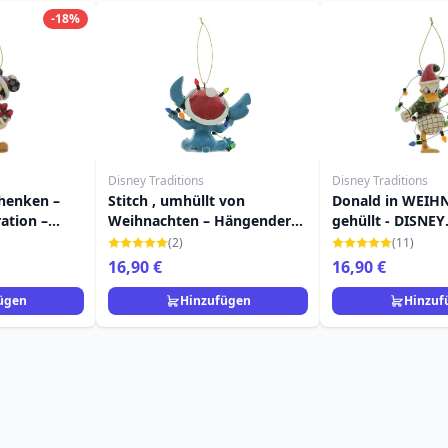
-18%
Disney Traditions
Disney Traditions
henken –
Stitch , umhüllt von
Donald in WEI
ation –
Weihnachten – Hängender
gehüllt - DISNEY
ONS
Schmuck – DISNEY
TRADITIONS
(2)
(11)
TRADITIONS
16,90 €
16,90 €
ügen
Hinzufügen
Hinzuf