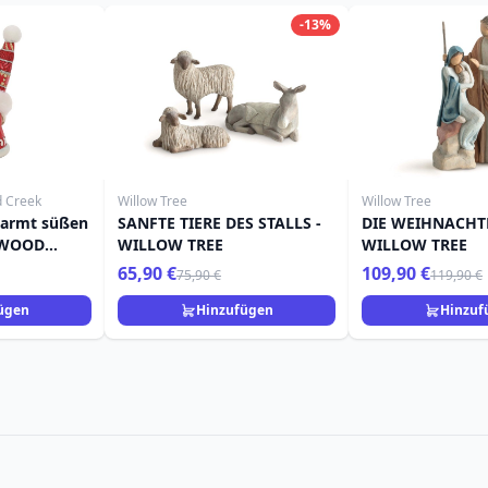
-13%
d Creek
Willow Tree
Willow Tree
armt süßen
SANFTE TIERE DES STALLS -
DIE WEIHNACHT
TWOOD
WILLOW TREE
WILLOW TREE
65,90 €
109,90 €
75,90 €
119,90 €
ügen
Hinzufügen
Hinzuf