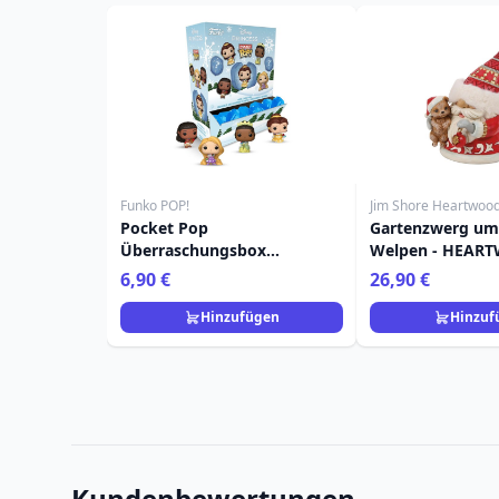
Funko POP!
Jim Shore Heartwoo
Pocket Pop
Gartenzwerg um
Überraschungsbox
Welpen - HEAR
Prinzessinnenurlaub - Disney
CREEK
6,90 €
26,90 €
Hinzufügen
Hinzuf
Kundenbewertungen