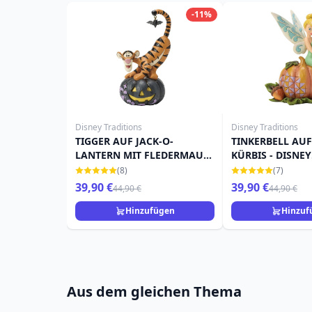
-11%
Disney Traditions
Disney Traditions
TIGGER AUF JACK-O-
TINKERBELL AU
LANTERN MIT FLEDERMAUS
KÜRBIS - DISNEY
- DISNEY TRADITIONS
TRADITIONS
(8)
(7)
39,90 €
39,90 €
44,90 €
44,90 €
Hinzufügen
Hinzuf
Aus dem gleichen Thema