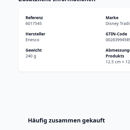
Referenz
Marke
6017545
Disney Tradi
Hersteller
GTIN-Code
Enesco
0028399458
Gewicht
Abmessunge
240 g
Produkts
12.5 cm
× 1
Häufig zusammen gekauft