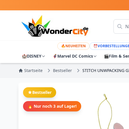
🔥
NEUHEITEN
⏰
VORBESTELLUNG
🏰
DISNEY
🦸
Marvel DC Comics
🎬
Film & Se
Startseite
Bestseller
STITCH UNWPACKING GI
Bestseller
🔥 Nur noch 3 auf Lager!