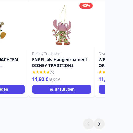
-30%
Disney Traditions
Disney Traditions
HNACHTEN
ENGEL als Hängeornament -
WEIHNACHTS-MI
DISNEY TRADITIONS
ORNAMENT – DI
TRADITIONS
(9)
(17)
11,90 €
11,90 €
16,90 €
14,90 €
ügen
Hinzufügen
Hinzuf