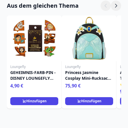
Aus dem gleichen Thema
Loungefly
Loungefly
Loun
GEHEIMNIS-FARB-PIN -
Princess Jasmine
Ari
DISNEY LOUNGEFLY
Cosplay Mini-Rucksack
Tra
RAPUNZEL
mit Lampen-Charm -
Mün
4,90 €
75,90 €
Disney Loungefly
Lou
94,
Aladdin
Mee
Hinzufügen
Hinzufügen