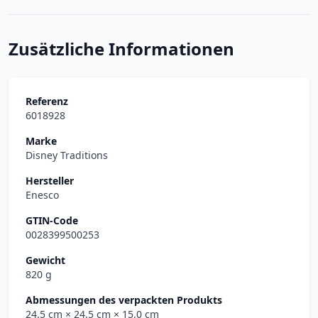
Zusätzliche Informationen
Referenz
6018928
Marke
Disney Traditions
Hersteller
Enesco
GTIN-Code
0028399500253
Gewicht
820 g
Abmessungen des verpackten Produkts
24.5 cm
× 24.5 cm
× 15.0 cm