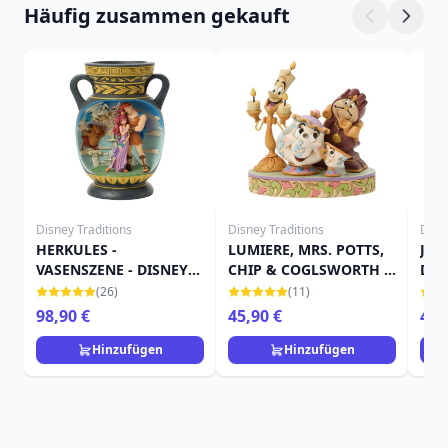
Häufig zusammen gekauft
Disney Traditions
Disney Traditions
Disn
HERKULES -
LUMIERE, MRS. POTTS,
JUD
VASENSZENE - DISNEY
CHIP & COGLSWORTH –
DIS
TRADITIONS
DISNEY TRADITIONS
(26)
(11)
98,90 €
45,90 €
49,
Hinzufügen
Hinzufügen