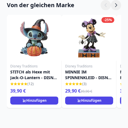
Von der gleichen Marke
-25%
Disney Traditions
Disney Traditions
Disn
STITCH als Hexe mit
MINNIE IM
MIC
Jack-O-Lantern - DISNEY
SPINNENKLEID - DISNEY
FLE
TRADITIONS
TRADITIONS
DIS
(12)
(3)
39,90 €
29,90 €
39,
39,90 €
Hinzufügen
Hinzufügen