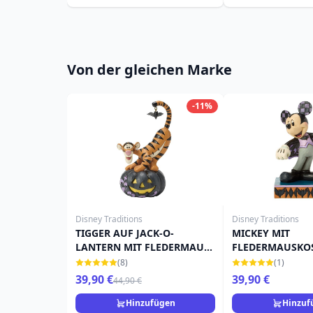
Von der gleichen Marke
-11%
Disney Traditions
Disney Traditions
TIGGER AUF JACK-O-
MICKEY MIT
LANTERN MIT FLEDERMAUS
FLEDERMAUSKO
- DISNEY TRADITIONS
DISNEY TRADITI
(8)
(1)
39,90 €
39,90 €
44,90 €
Hinzufügen
Hinzuf