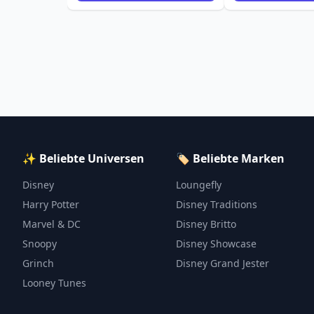
✨ Beliebte Universen
🏷️ Beliebte Marken
Disney
Loungefly
Harry Potter
Disney Traditions
Marvel & DC
Disney Britto
Snoopy
Disney Showcase
Grinch
Disney Grand Jester
Looney Tunes