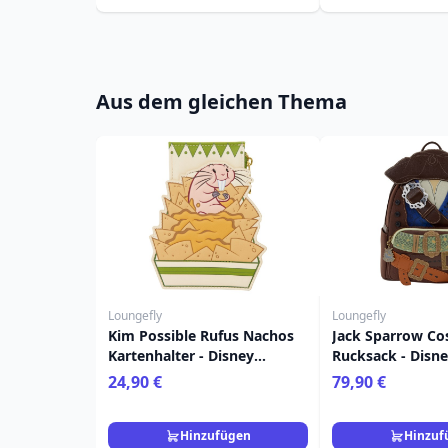
Aus dem gleichen Thema
Loungefly
Loungefly
Kim Possible Rufus Nachos
Jack Sparrow Cos
Kartenhalter - Disney
Rucksack - Disn
Loungefly
Pirates of the C
24,90 €
79,90 €
Hinzufügen
Hinzuf