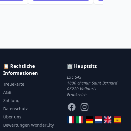
📋 Rechtliche
🏢 Hauptsitz
Informationen
L5C SAS
1890 chemin Saint Bernard
Treuekarte
06220 Vallauris
AGB
Frankreich
Zahlung
Facebook
Instagram
Datenschutz
Über uns
Bewertungen WonderCity