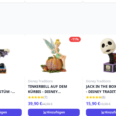
-11%
Disney Traditions
Disney Traditions
TINKERBELL AUF DEM
JACK IN THE BO
STÜM -
KÜRBIS - DISNEY
- DISNEY TRADI
ONS
TRADITIONS
(7)
(6)
39,90 €
15,90 €
44,90 €
19,90 €
ügen
Hinzufügen
Hinzuf