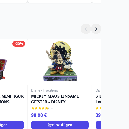
-20%
Disney Traditions
Disney Traditions
X MINIFIGUR
MICKEY MAUS EINSAME
STITCH als Hexe 
TIONS
GEISTER - DISNEY
Lantern - DISNE
TRADITIONS
TRADITIONS
(5)
(12)
98,90 €
39,90 €
ügen
Hinzufügen
Hinzuf