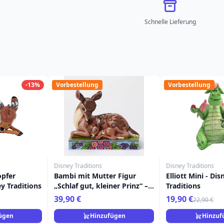
Schnelle Lieferung
-13%
Vorbestellung
Vorbestellung
Disney Traditions
Disney Traditions
opfer
Bambi mit Mutter Figur
Elliott Mini - Dis
ey Traditions
„Schlaf gut, kleiner Prinz“ –
Traditions
Disney Traditions
39,90 €
19,90 €
22,90 €
ügen
Hinzufügen
Hinzuf