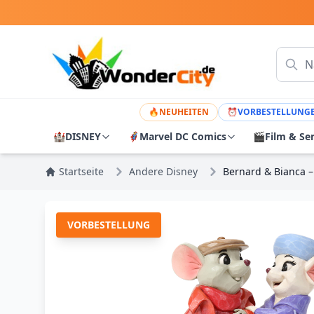
🔥
NEUHEITEN
⏰
VORBESTELLUNG
🏰
DISNEY
🦸
Marvel DC Comics
🎬
Film & Se
Startseite
Andere Disney
Bernard & Bianca –
VORBESTELLUNG