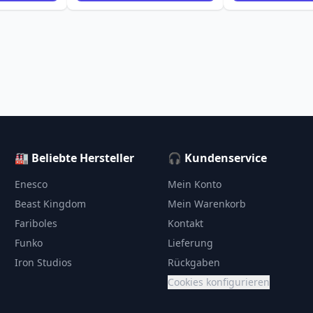
🏭 Beliebte Hersteller
🎧 Kundenservice
Enesco
Mein Konto
Beast Kingdom
Mein Warenkorb
Fariboles
Kontakt
Funko
Lieferung
Iron Studios
Rückgaben
Cookies konfigurieren