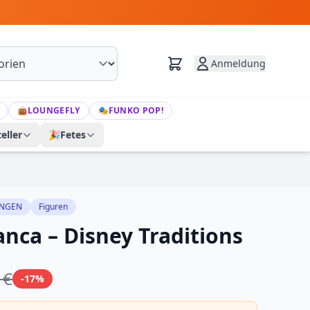
Anmeldung
👜
LOUNGEFLY
🎭
FUNKO POP!
eller
🎉
Fetes
UNGEN
Figuren
nca – Disney Traditions
 €
-17%