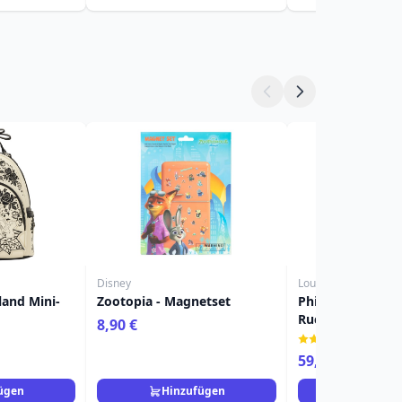
Disney
Loungefly
land Mini-
Zootopia - Magnetset
Phineas & Ferb M
Rucksack - Disn
8,90 €
- Disney
(1)
59,90 €
79,90 €
ügen
Hinzufügen
Hinzuf