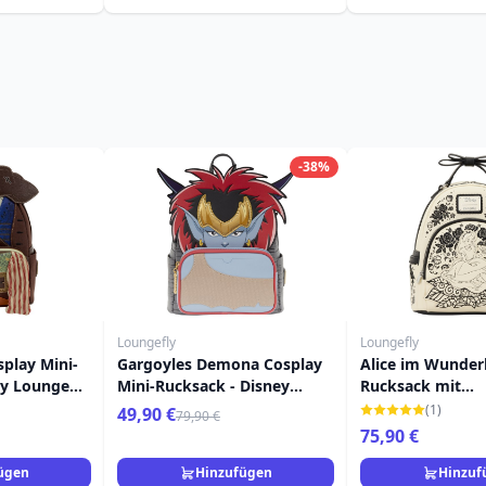
-38%
Loungefly
Loungefly
play Mini-
Gargoyles Demona Cosplay
Alice im Wunder
ey Loungefly
Mini-Rucksack - Disney
Rucksack mit
aribbean
Loungefly
Blumenstickerei 
(1)
49,90 €
79,90 €
Loungefly
75,90 €
ügen
Hinzufügen
Hinzuf