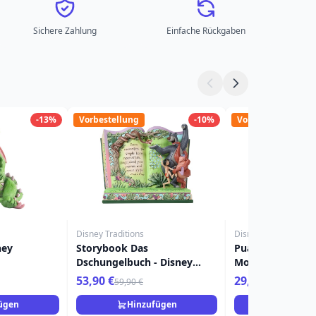
Sichere Zahlung
Einfache Rückgaben
-13%
Vorbestellung
-10%
Vorbestellung
Disney Traditions
Disney Traditions
ney
Storybook Das
Pua & Hei Hei B
Dschungelbuch - Disney
Moana – Disney T
Traditions
53,90 €
29,90 €
59,90 €
35,90 €
ügen
Hinzufügen
Hinzuf