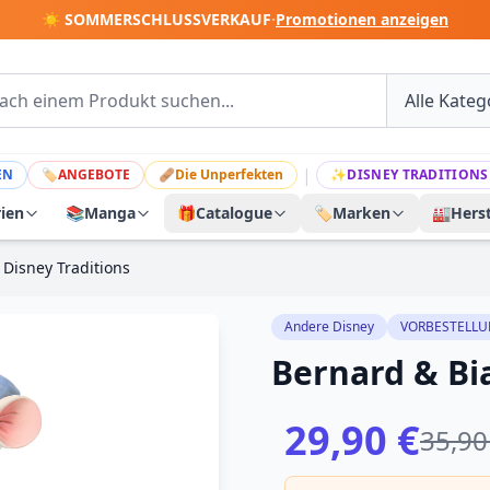
☀️ SOMMERSCHLUSSVERKAUF
·
Promotionen anzeigen
|
EN
🏷
ANGEBOTE
🩹
Die Unperfekten
✨
DISNEY TRADITIONS
rien
📚
Manga
🎁
Catalogue
🏷️
Marken
🏭
Herst
 Disney Traditions
Andere Disney
VORBESTELL
Bernard & Bia
29,90 €
35,90