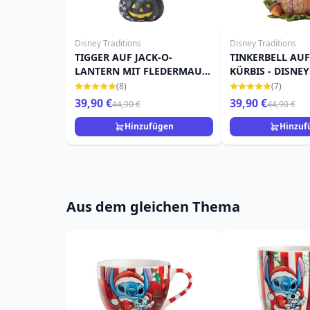
Disney Traditions
Disney Traditions
TIGGER AUF JACK-O-
TINKERBELL AU
LANTERN MIT FLEDERMAUS
KÜRBIS - DISNEY
- DISNEY TRADITIONS
TRADITIONS
(8)
(7)
39,90 €
39,90 €
44,90 €
44,90 €
Hinzufügen
Hinzuf
Aus dem gleichen Thema