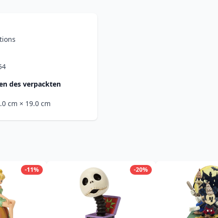
tions
54
n des verpackten
5.0 cm
× 19.0 cm
-11%
-20%