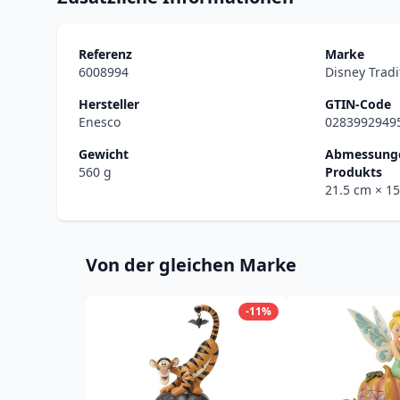
Referenz
Marke
6008994
Disney Tradi
Hersteller
GTIN-Code
Enesco
0283992949
Gewicht
Abmessunge
560 g
Produkts
21.5 cm
× 1
Von der gleichen Marke
-11%