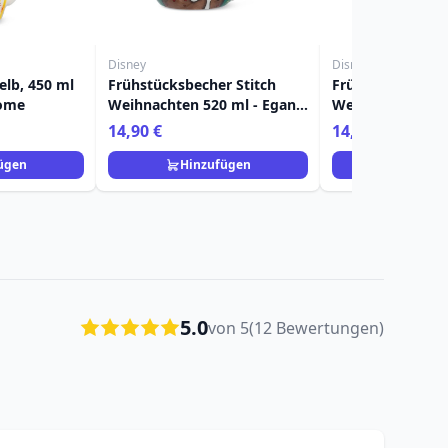
Disney
Disney
gelb, 450 ml
Frühstücksbecher Stitch
Frühstücksbeche
Home
Weihnachten 520 ml - Egan
Weihnachten gel
Disney Home
Egan Disney Ho
14,90 €
14,90 €
ügen
Hinzufügen
Hinzuf
5.0
von 5
(12 Bewertungen)