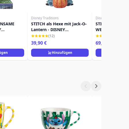
Disney Traditions
Disney Traditions
INSAME
STITCH als Hexe mit Jack-O-
STITCH WITH
Y
Lantern - DISNEY
WEIHNACHTEN 
TRADITIONS
(LED) - DISNEY 
(12)
(3)
39,90 €
69,90 €
ügen
Hinzufügen
Hinzuf