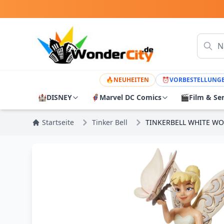
🔥
NEUHEITEN
⏰
VORBESTELLUNG
🏰
DISNEY
🦸
Marvel DC Comics
🎬
Film & Se
Startseite
Tinker Bell
TINKERBELL WHITE WO