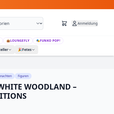
Anmeldung
👜
LOUNGEFLY
🎭
FUNKO POP!
eller
🎉
Fetes
nachten
Figuren
 WHITE WOODLAND –
ITIONS