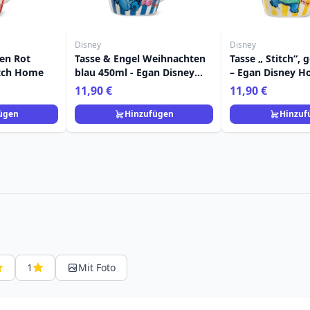
Disney
Disney
en Rot
Tasse & Engel Weihnachten
Tasse „ Stitch“, 
itch Home
blau 450ml - Egan Disney
– Egan Disney 
Home
11,90 €
11,90 €
ügen
Hinzufügen
Hinzuf
1
Mit Foto