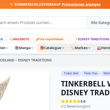
☀️ SOMMERSCHLUSSVERKAUF
·
Promotionen anzeigen
|
EN
🏷
ANGEBOTE
🩹
Die Unperfekten
✨
DISNEY TRADITIONS
rien
📚
Manga
🎁
Catalogue
🏷️
Marken
🏭
Herst
ODLAND – DISNEY TRADITIONS
Tinker Bell
Peter Pan
Weih
TINKERBELL
DISNEY TRAD
5.0
(12 Bewertungen)