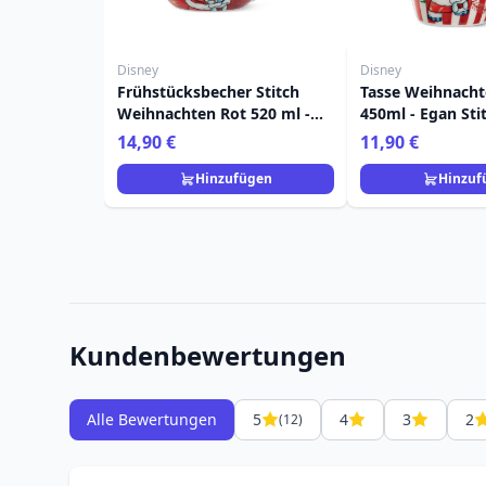
Disney
Disney
Frühstücksbecher Stitch
Tasse Weihnacht
Weihnachten Rot 520 ml -
450ml - Egan St
Egan Disney Home
14,90 €
11,90 €
Hinzufügen
Hinzuf
Kundenbewertungen
Alle Bewertungen
5
4
3
2
(12)