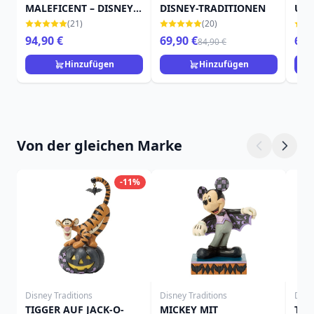
MALEFICENT – DISNEY
DISNEY-TRADITIONEN
UND
TRADITIONS
TRA
(21)
(20)
94,90 €
69,90 €
69,
84,90 €
Hinzufügen
Hinzufügen
Von der gleichen Marke
-11%
Disney Traditions
Disney Traditions
Disn
TIGGER AUF JACK-O-
MICKEY MIT
TIN