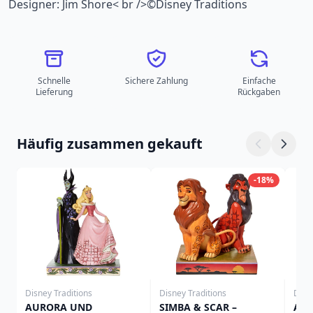
Designer: Jim Shore< br />©Disney Traditions
Schnelle
Sichere Zahlung
Einfache
Lieferung
Rückgaben
Häufig zusammen gekauft
-18%
Disney Traditions
Disney Traditions
Disn
AURORA UND
SIMBA & SCAR –
ALA