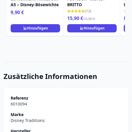
A5 – Disney-Bösewichte
BRITTO
BRI
(12)
9,90 €
15,90 €
89,
19,90 €
Hinzufügen
Hinzufügen
Zusätzliche Informationen
Referenz
6010094
Marke
Disney Traditions
Hersteller