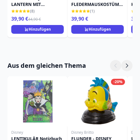
LANTERN MIT
FLEDERMAUSKOSTÜM -
KÜR
FLEDERMAUS - DISNEY
DISNEY TRADITIONS
TRA
(8)
(1)
TRADITIONS
39,90 €
39,90 €
39,
44,90 €
Hinzufügen
Hinzufügen
Aus dem gleichen Thema
-20%
Disney
Disney Britto
Disne
LENTIKULÄR Notizbuch
FLUNDER - DISNEY
URS