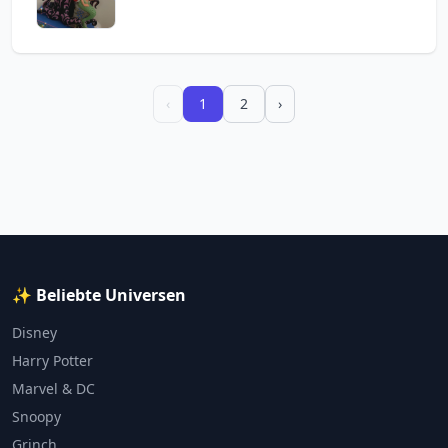
‹
1
2
›
✨ Beliebte Universen
Disney
Harry Potter
Marvel & DC
Snoopy
Grinch