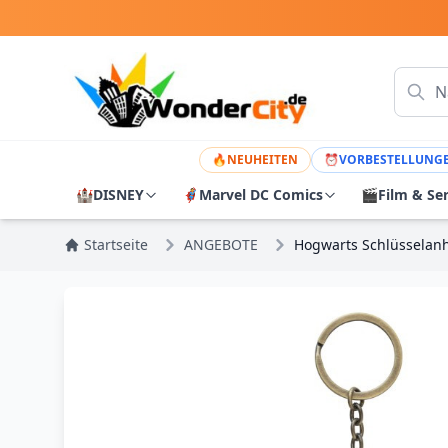
🔥
NEUHEITEN
⏰
VORBESTELLUNG
🏰
DISNEY
🦸
Marvel DC Comics
🎬
Film & Se
Startseite
ANGEBOTE
Hogwarts Schlüsselan