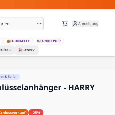
Anmeldung
👜
LOUNGEFLY
🎭
FUNKO POP!
eller
🎉
Fetes
ilm & Serien
hlüsselanhänger - HARRY
Schlussverkauf
-25%