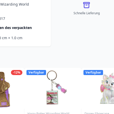
r Wizarding World
Schnelle Lieferung
017
n des verpackten
.0 cm
× 1.0 cm
-12%
Verfügbar
Verfügbar
Harry Potter Wizarding World
Disney Showcase