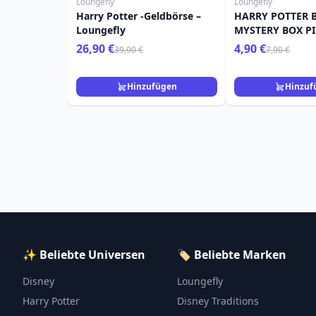
Loungefly
Loungefly
Harry Potter -Geldbörse –
HARRY POTTER 
Loungefly
MYSTERY BOX PI
POTTER LOUNGE
26,90 €
4,90 €
39,90 €
7,90 €
Hinzufügen
Hinzuf
✨ Beliebte Universen
🏷️ Beliebte Marken
Disney
Loungefly
Harry Potter
Disney Traditions