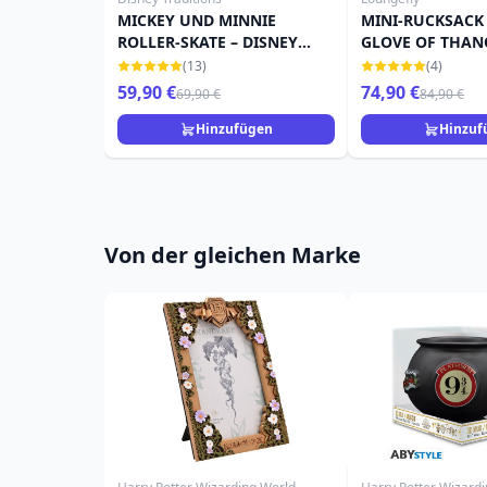
MICKEY UND MINNIE
MINI-RUCKSACK
ROLLER-SKATE – DISNEY
GLOVE OF THANO
TRADITIONS
LOUNGEFLY
(13)
(4)
59,90 €
74,90 €
69,90 €
84,90 €
Hinzufügen
Hinzuf
Von der gleichen Marke