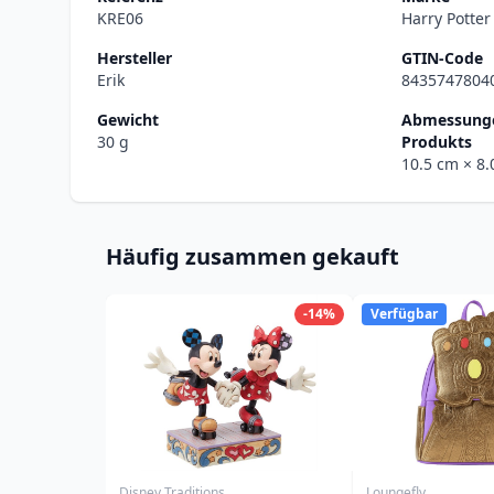
KRE06
Harry Potte
Hersteller
GTIN-Code
Erik
8435747804
Gewicht
Abmessunge
30 g
Produkts
10.5 cm
× 8
Häufig zusammen gekauft
-14%
Verfügbar
Disney Traditions
Loungefly