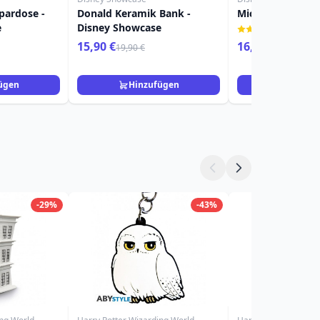
pardose -
Donald Keramik Bank -
Mickey Maus - D
e
Disney Showcase
(1)
15,90 €
16,90 €
19,90 €
19,90 €
ügen
Hinzufügen
Hinzuf
-29%
-43%