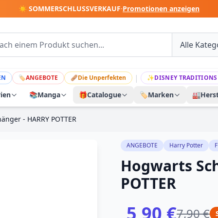
☀️ SOMMERSCHLUSSVERKAUF
·
Promotionen anzeigen
|
EN
🏷
ANGEBOTE
🩹
Die Unperfekten
✨
DISNEY TRADITIONS
rien
📚
Manga
🎁
Catalogue
🏷️
Marken
🏭
Herst
hänger - HARRY POTTER
ANGEBOTE
Harry Potter
F
Hogwarts Sc
POTTER
5,90 €
7,90 €