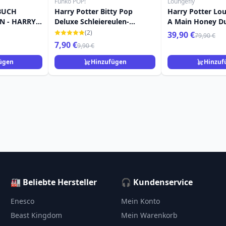
Funko POP!
Loungefly
BUCH
Harry Potter Bitty Pop
Harry Potter Lou
N - HARRY
Deluxe Schleiereulen-
A Main Honey D
FLY
Kaufhaus
Bohnen jeder
(2)
39,90 €
79,90 €
Geschmacksrich
7,90 €
9,90 €
ügen
Hinzufügen
Hinzuf
🏭 Beliebte Hersteller
🎧 Kundenservice
Enesco
Mein Konto
Beast Kingdom
Mein Warenkorb