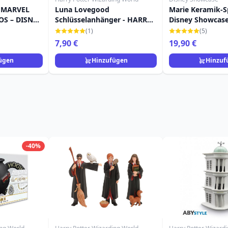
 MARVEL
Luna Lovegood
Marie Keramik-S
S – DISNEY
Schlüsselanhänger - HARRY
Disney Showcas
POTTER
(1)
(5)
7,90 €
19,90 €
ügen
Hinzufügen
Hinzuf
-40%