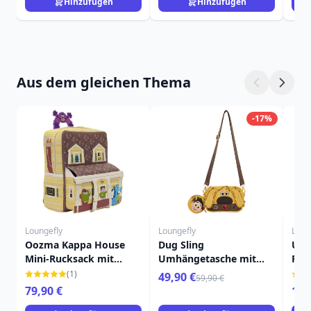
Hinzufügen
Hinzufügen
Aus dem gleichen Thema
-17%
Loungefly
Loungefly
Loun
Oozma Kappa House
Dug Sling
Up 
Mini-Rucksack mit
Umhängetasche mit
Ruc
Figuren – Disney-Pixar
Münzfach - Disney-Pixar
Sch
(1)
49,90 €
59,90 €
Loungefly Monsters
Loungefly Up
Dis
79,90 €
16,
University