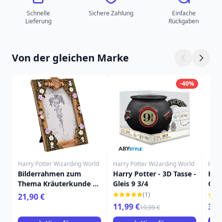
Schnelle
Sichere Zahlung
Einfache
Lieferung
Rückgaben
Von der gleichen Marke
-40%
Harry Potter Wizarding World
Harry Potter Wizarding World
Harr
Bilderrahmen zum
Harry Potter - 3D Tasse -
Harr
Thema Kräuterkunde –
Gleis 9 3/4
Gry
Harry Potter
gem
(1)
21,90 €
aus
11,99 €
349
19,99 €