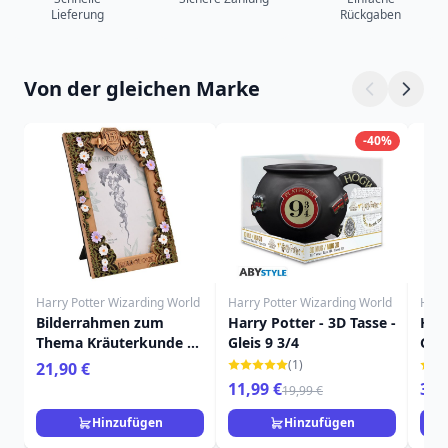
Lieferung
Rückgaben
Von der gleichen Marke
-40%
Harry Potter Wizarding World
Harry Potter Wizarding World
Harr
Bilderrahmen zum
Harry Potter - 3D Tasse -
Harr
Thema Kräuterkunde –
Gleis 9 3/4
Gry
Harry Potter
gem
(1)
21,90 €
aus
11,99 €
349
19,99 €
Hinzufügen
Hinzufügen