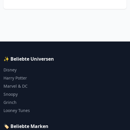
✨ Beliebte Universen
Disney
Harry Potter
Marvel & DC
Snoopy
Grinch
Looney Tunes
🏷️ Beliebte Marken