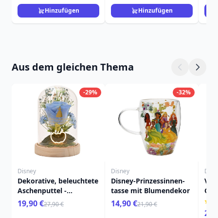
Creek
Hinzufügen
Hinzufügen
Aus dem gleichen Thema
-29%
-32%
Disney
Disney
Disn
Dekorative, beleuchtete
Disney-Prinzessinnen-
Vai
Aschenputtel -
tasse mit Blumendekor
Gloc
Glasglocke – Disney
Pri
19,90 €
14,90 €
27,90 €
21,90 €
Pastellprinzessin
24,