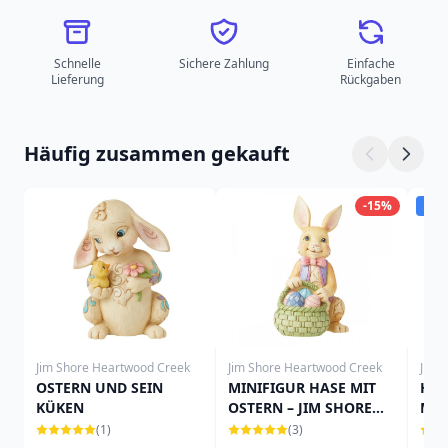
Schnelle
Sichere Zahlung
Einfache
Lieferung
Rückgaben
Häufig zusammen gekauft
-15%
Ver
Jim Shore Heartwood Creek
Jim Shore Heartwood Creek
Jim 
OSTERN UND SEIN
MINIFIGUR HASE MIT
HÄS
KÜKEN
OSTERN – JIM SHORE
MIN
HEARTWOOD CREEK
CRE
(1)
(3)