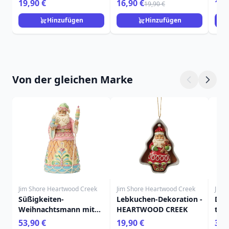
19,90 €
16,90 €
19,
19,90 €
Hinzufügen
Hinzufügen
Von der gleichen Marke
Jim Shore Heartwood Creek
Jim Shore Heartwood Creek
Jim 
Süßigkeiten-
Lebkuchen-Dekoration -
Der
Weihnachtsmann mit
HEARTWOOD CREEK
tri
Macaron - Heartwood
- H
53,90 €
19,90 €
39,