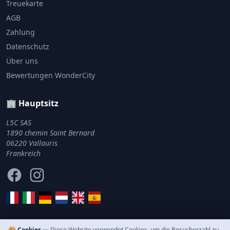
Treuekarte
AGB
Zahlung
Datenschutz
Über uns
Bewertungen WonderCity
🏢 Hauptsitz
L5C SAS
1890 chemin Saint Bernard
06220 Vallauris
Frankreich
Facebook
Instagram
🍪 Cookies —
Diese Website verwendet Cookies, um die Besucherzahl zu