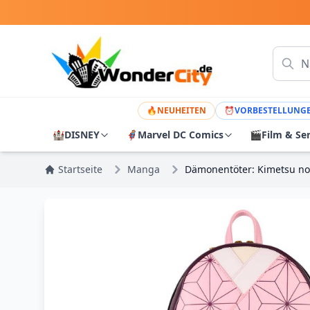
🔥
NEUHEITEN
⏰
VORBESTELLUNG
🏰
DISNEY
🦸
Marvel DC Comics
🎬
Film & Se
Startseite
Manga
Dämonentöter: Kimetsu no