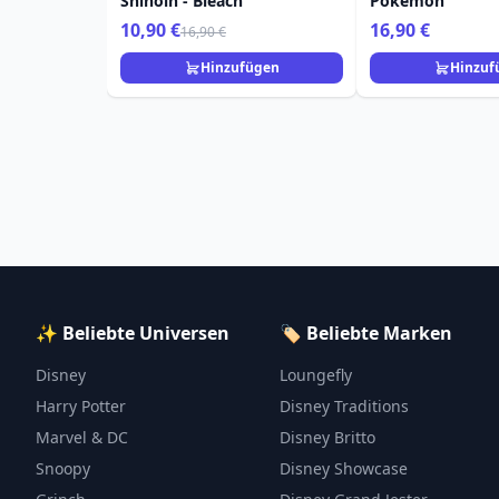
Shihoin - Bleach
Pokemon
10,90 €
16,90 €
16,90 €
Hinzufügen
Hinzuf
✨ Beliebte Universen
🏷️ Beliebte Marken
Disney
Loungefly
Harry Potter
Disney Traditions
Marvel & DC
Disney Britto
Snoopy
Disney Showcase