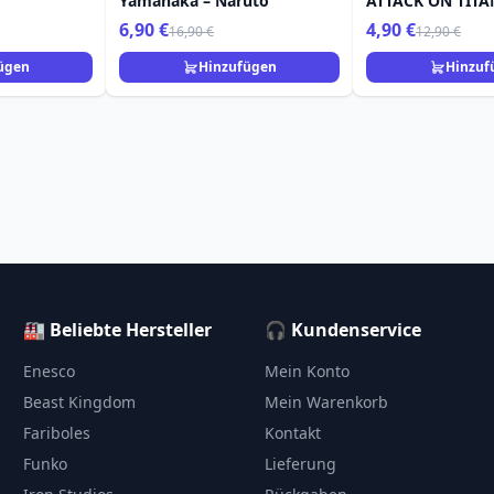
Yamanaka – Naruto
ATTACK ON TITA
6,90 €
4,90 €
16,90 €
12,90 €
ügen
Hinzufügen
Hinzuf
🏭 Beliebte Hersteller
🎧 Kundenservice
Enesco
Mein Konto
Beast Kingdom
Mein Warenkorb
Fariboles
Kontakt
Funko
Lieferung