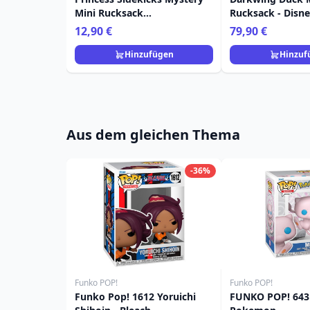
Mini Rucksack
Rucksack - Disn
Schlüsselanhänger Charm -
12,90 €
79,90 €
Disney Loungefly
Hinzufügen
Hinzuf
Aus dem gleichen Thema
-36%
Funko POP!
Funko POP!
Funko Pop! 1612 Yoruichi
FUNKO POP! 643