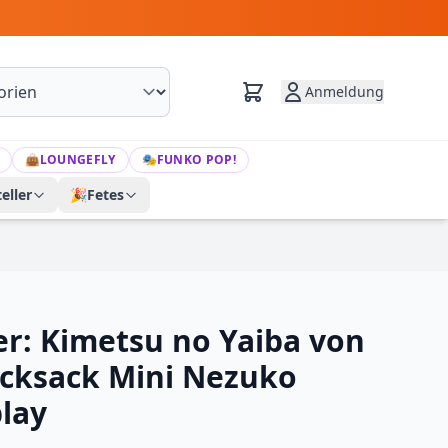
Anmeldung
👜
LOUNGEFLY
🎭
FUNKO POP!
eller
🎉
Fetes
: Kimetsu no Yaiba von
cksack Mini Nezuko
lay