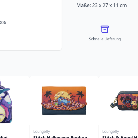
Maße: 23 x 27 x 11 cm
006
Schnelle Lieferung
Loungefly
Loungefly
ini-
Stitch Halloween Bonbon
Stitch & Angel H