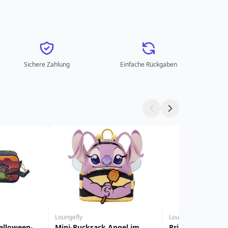
Sichere Zahlung
Einfache Rückgaben
Loungefly
Loungefly
alloween-
Mini-Rucksack Angel im
Princess Jasmine