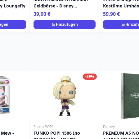
ey Loungefly
Geldbörse - Disney
Kostüme Umhäng
Loungefly
Disney Loungefl
39,90 €
59,90 €
ügen
Hinzufügen
Hinzuf
-59%
Funko POP!
Disney
 Mew -
FUNKO POP! 1506 Ino
PREMIUM A5 NO