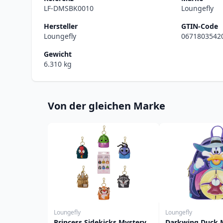
LF-DMSBK0010
Loungefly
Hersteller
GTIN-Code
Loungefly
0671803542
Gewicht
6.310 kg
Von der gleichen Marke
Loungefly
Loungefly
Princess Sidekicks Mystery
Darkwing Duck M