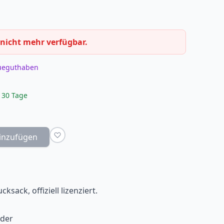
 nicht mehr verfügbar.
eueguthaben
 30 Tage
inzufügen
sack, offiziell lizenziert.
eder