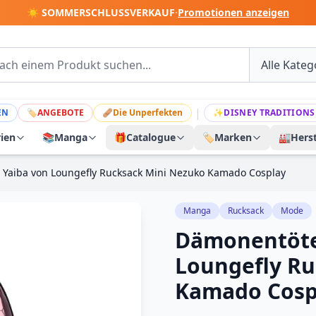
☀️ SOMMERSCHLUSSVERKAUF
·
Promotionen anzeigen
|
EN
🏷
ANGEBOTE
🩹
Die Unperfekten
✨
DISNEY TRADITIONS
rien
📚
Manga
🎁
Catalogue
🏷️
Marken
🏭
Herst
 Yaiba von Loungefly Rucksack Mini Nezuko Kamado Cosplay
Manga
Rucksack
Mode
Dämonentöter
Loungefly Ru
Kamado Cosp