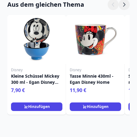
Aus dem gleichen Thema
Disney
Disney
Disn
Kleine Schüssel Mickey
Tasse Minnie 430ml -
Set 
300 ml - Egan Disney
Egan Disney Home
ml 
Home
Ega
7,90 €
11,90 €
13,
Hinzufügen
Hinzufügen