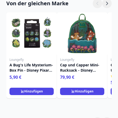
Von der gleichen Marke
Loungefly
Loungefly
Loun
A Bug's Life Mysterium-
Cap und Capper Mini-
Cap
Box Pin - Disney Pixar
Rucksack - Disney
Umh
Loungefly
Loungefly
Dis
5,90 €
79,90 €
59,
Hinzufügen
Hinzufügen