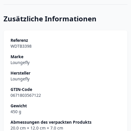
Zusätzliche Informationen
Referenz
WDTB3398
Marke
Loungefly
Hersteller
Loungefly
GTIN-Code
0671803567122
Gewicht
450 g
Abmessungen des verpackten Produkts
20.0 cm
× 12.0 cm
× 7.0 cm