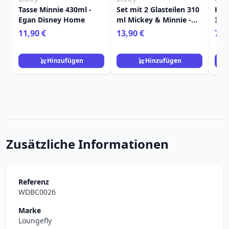
Tasse Minnie 430ml -
Set mit 2 Glasteilen 310
Kle
Egan Disney Home
ml Mickey & Minnie -
300
Egan Disney Home
Ho
11,90 €
13,90 €
7,9
Hinzufügen
Hinzufügen
Zusätzliche Informationen
Referenz
WDBC0026
Marke
Loungefly