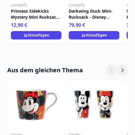
Loungefly
Loungefly
Loun
Princess Sidekicks
Darkwing Duck Mini-
Sti
Mystery Mini Rucksack
Rucksack - Disney
Bon
Schlüsselanhänger
Loungefly
Dis
12,90 €
79,90 €
39,
Charm - Disney
Loungefly
Hinzufügen
Hinzufügen
Aus dem gleichen Thema
Disney
Disney
Disn