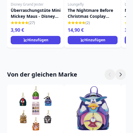
Disney Grand Jester
Loungefly
Disn
Überraschungstüte Mini
The Nightmare Before
Min
Mickey Maus - Disney
Christmas Cosplay
-Üb
Mickey
Mystery Mini-Rucksack-
DIS
(27)
(2)
Schlüsselanhänger -
3,90 €
14,90 €
3,9
Disney Loungefly
Hinzufügen
Hinzufügen
Von der gleichen Marke