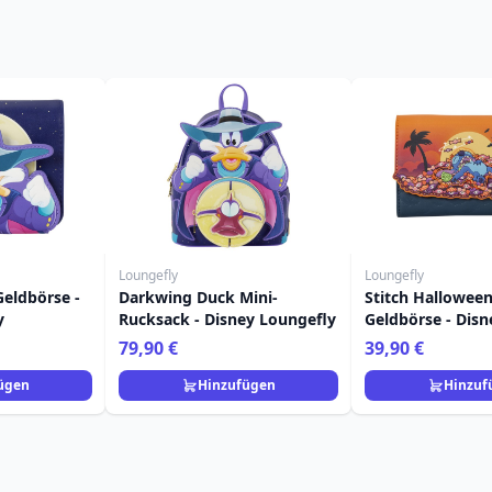
Loungefly
Loungefly
eldbörse -
Darkwing Duck Mini-
Stitch Hallowee
y
Rucksack - Disney Loungefly
Geldbörse - Disn
Loungefly
79,90 €
39,90 €
ügen
Hinzufügen
Hinzuf