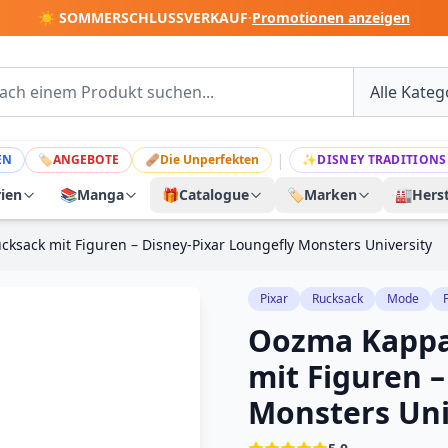
☀️ SOMMERSCHLUSSVERKAUF
·
Promotionen anzeigen
|
EN
🏷
ANGEBOTE
🩹
Die Unperfekten
✨
DISNEY TRADITIONS
rien
📚
Manga
🎁
Catalogue
🏷️
Marken
🏭
Herst
sack mit Figuren – Disney-Pixar Loungefly Monsters University
Pixar
Rucksack
Mode
Oozma Kappa
mit Figuren –
Monsters Uni