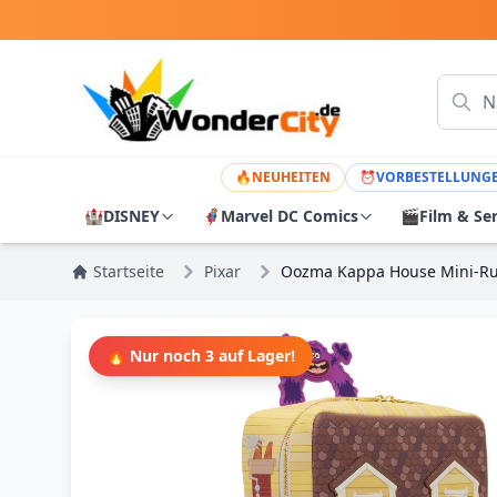
🔥
NEUHEITEN
⏰
VORBESTELLUNG
🏰
DISNEY
🦸
Marvel DC Comics
🎬
Film & Se
Startseite
Pixar
Oozma Kappa House Mini-Ruck
🔥 Nur noch 3 auf Lager!