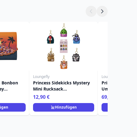
Loungefly
Loungefly
n Bonbon
Princess Sidekicks Mystery
Prinzessin Jasmi
ey
Mini Rucksack
Umhängetasche 
Schlüsselanhänger Charm -
Loungefly Aladd
12,90 €
69,90 €
Disney Loungefly
ügen
Hinzufügen
Hinzuf