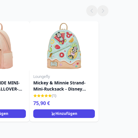
Loungefly
DE MINI-
Mickey & Minnie Strand-
ALLOVER-
Mini-Rucksack - Disney
 LOUNGEFLY
Loungefly
(1)
75,90 €
ügen
Hinzufügen