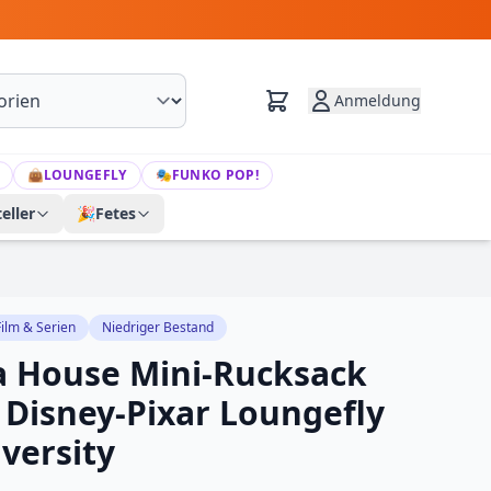
Anmeldung
👜
LOUNGEFLY
🎭
FUNKO POP!
eller
🎉
Fetes
Film & Serien
Niedriger Bestand
 House Mini-Rucksack
 Disney-Pixar Loungefly
versity