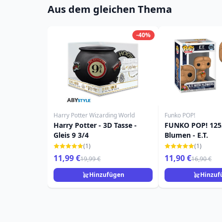
Aus dem gleichen Thema
-40%
Harry Potter Wizarding World
Funko POP!
Harry Potter - 3D Tasse -
FUNKO POP! 1255
Gleis 9 3/4
Blumen - E.T.
(1)
(1)
11,99 €
11,90 €
19,99 €
16,90 €
Hinzufügen
Hinzuf