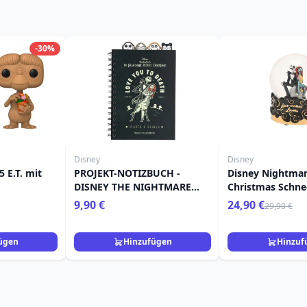
-30%
Disney
Disney
 E.T. mit
PROJEKT-NOTIZBUCH -
Disney Nightmar
DISNEY THE NIGHTMARE
Christmas Schne
BEFORE CHRITSMAS
9,90 €
24,90 €
29,90 €
ügen
Hinzufügen
Hinzuf