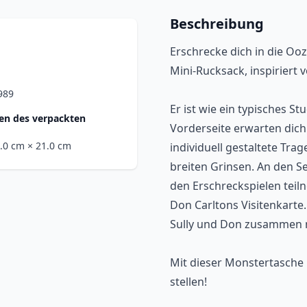
Beschreibung
Erschrecke dich in die Oo
Mini-Rucksack, inspiriert 
989
Er ist wie ein typisches 
n des verpackten
Vorderseite erwarten dich M
5.0 cm
× 21.0 cm
individuell gestaltete Tra
breiten Grinsen. An den Sei
den Erschreckspielen tei
Don Carltons Visitenkarte.
Sully und Don zusammen m
Mit dieser Monstertasche 
stellen!