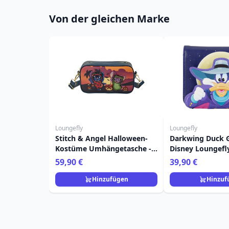
Von der gleichen Marke
Loungefly
Loungefly
Stitch & Angel Halloween-
Darkwing Duck G
Kostüme Umhängetasche -
Disney Loungefl
Disney Loungefly
59,90 €
39,90 €
Hinzufügen
Hinzuf