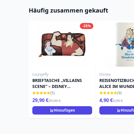
Häufig zusammen gekauft
-25%
Loungefly
Disney
BRIEFTASCHE „VILLAINS
REISENOTIZBUCH
SCENE“ – DISNEY
ALICE IM WUND
LOUNGEFLY
(5)
(9)
29,90 €
4,90 €
39,90 €
9,90 €
Hinzufügen
Hinzuf