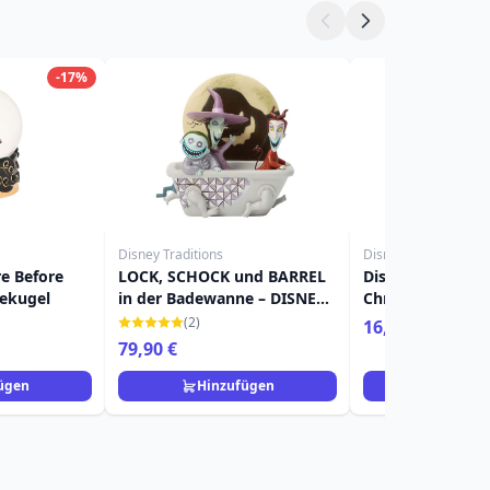
-17%
Disney Traditions
Disney
e Before
LOCK, SCHOCK und BARREL
Disney Nightmar
ekugel
in der Badewanne – DISNEY
Christmas – Ich l
TRADITIONS
zum Tod – Bilde
(2)
16,90 €
79,90 €
ügen
Hinzufügen
Hinzuf