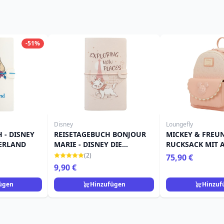
-51%
Disney
Loungefly
 - DISNEY
REISETAGEBUCH BONJOUR
MICKEY & FREUN
ERLAND
MARIE - DISNEY DIE
RUCKSACK MIT 
ARISTOCATS
PRINT - DISNEY
(2)
75,90 €
9,90 €
ügen
Hinzufügen
Hinzuf