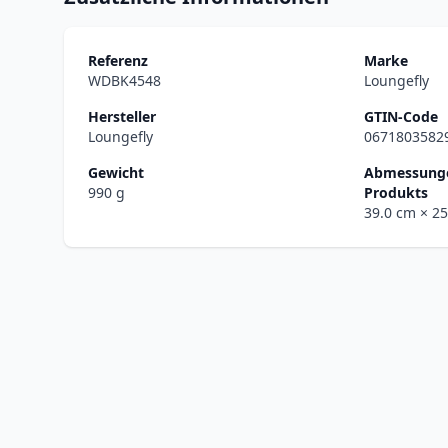
Referenz
Marke
WDBK4548
Loungefly
Hersteller
GTIN-Code
Loungefly
0671803582
Gewicht
Abmessunge
990 g
Produkts
39.0 cm
× 2