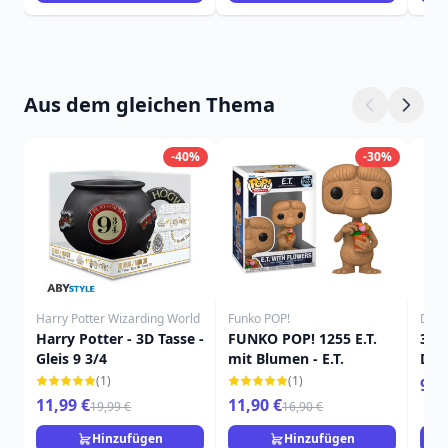
Aus dem gleichen Thema
-40%
-30%
Harry Potter Wizarding World
Funko POP!
Disn
Harry Potter - 3D Tasse -
FUNKO POP! 1255 E.T.
3D 
Gleis 9 3/4
mit Blumen - E.T.
DIS
(1)
(1)
9,9
11,99 €
11,90 €
19,99 €
16,90 €
Hinzufügen
Hinzufügen