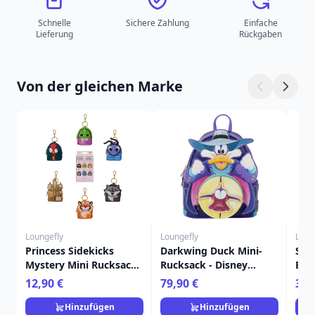
Schnelle
Sichere Zahlung
Einfache
Lieferung
Rückgaben
Von der gleichen Marke
Loungefly
Loungefly
Loun
Princess Sidekicks
Darkwing Duck Mini-
Sti
Mystery Mini Rucksack
Rucksack - Disney
Bon
Schlüsselanhänger
Loungefly
Dis
12,90 €
79,90 €
39,
Charm - Disney
Loungefly
Hinzufügen
Hinzufügen