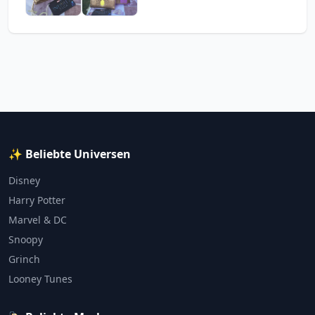
✨ Beliebte Universen
Disney
Harry Potter
Marvel & DC
Snoopy
Grinch
Looney Tunes