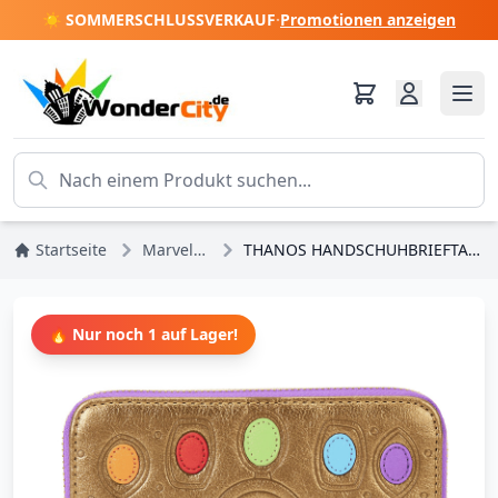
☀️ SOMMERSCHLUSSVERKAUF
·
Promotionen anzeigen
Startseite
Marvel DC Comics
THANOS HANDSCHUHBRIEFTASCHE – MARVEL LOUNGEFLY
🔥 Nur noch 1 auf Lager!