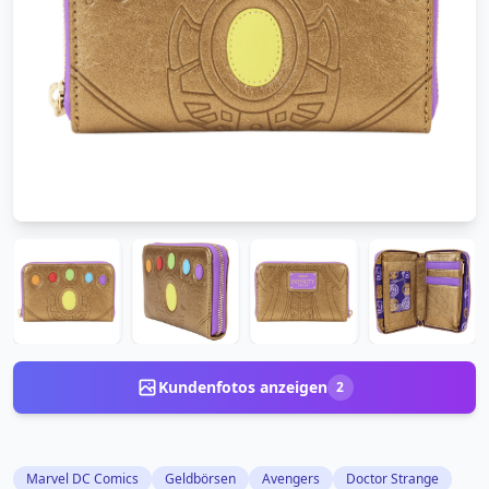
Kundenfotos anzeigen
2
Marvel DC Comics
Geldbörsen
Avengers
Doctor Strange