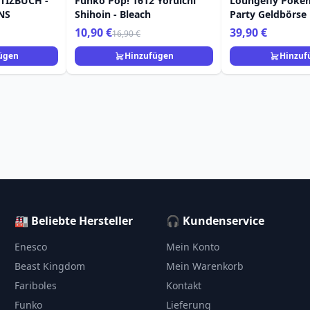
TIZBUCH -
Funko Pop! 1612 Yoruichi
Loungefly Poké
NS
Shihoin - Bleach
Party Geldbörse
10,90 €
39,90 €
16,90 €
ügen
Hinzufügen
Hinzuf
🏭 Beliebte Hersteller
🎧 Kundenservice
Enesco
Mein Konto
Beast Kingdom
Mein Warenkorb
Fariboles
Kontakt
Funko
Lieferung