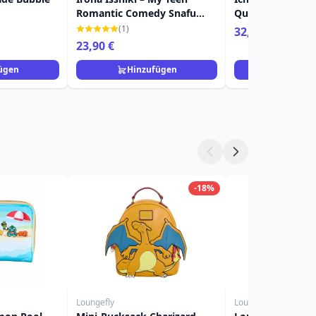
Romantic Comedy Snafu
Quintessential Q
Climax
(1)
32,90 €
23,90 €
ügen
Hinzufügen
Hinzuf
-18%
Loungefly
Loungefly