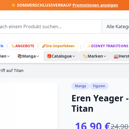
☀️ SOMMERSCHLUSSVERKAUF
·
Promotionen anzeigen
|
EN
🏷
ANGEBOTE
🩹
Die Unperfekten
✨
DISNEY TRADITIONS
rien
📚
Manga
🎁
Catalogue
🏷️
Marken
🏭
Herst
iff auf Titan
Manga
Figuren
Eren Yeager -
Titan
16,90 €
24,90