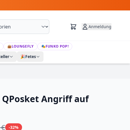
Anmeldung
👜
LOUNGEFLY
🎭
FUNKO POP!
eller
🎉
Fetes
 QPosket Angriff auf
 €
-32%