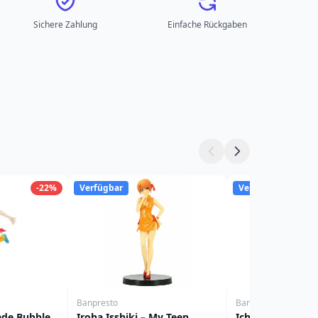
Sichere Zahlung
Einfache Rückgaben
-22%
Verfügbar
Verfügbar
Banpresto
Banpresto
ade Bubble
Iroha Isshiki – My Teen
Ichika Nakano –