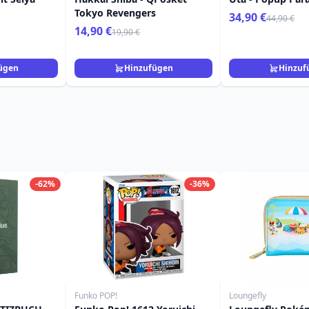
Tokyo Revengers
34,90 €
44,90 €
14,90 €
19,90 €
ügen
Hinzufügen
Hinzuf
-62%
-36%
Funko POP!
Loungefly