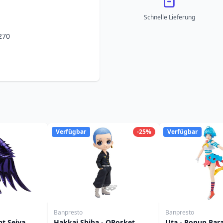
Schnelle Lieferung
270
Verfügbar
-25%
Verfügbar
Banpresto
Banpresto
nt Seiya
Hakkai Shiba - QPosket
Uta - Popup Par