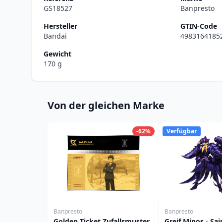
GS18527
Banpresto
Hersteller
GTIN-Code
Bandai
4983164185
Gewicht
170 g
Von der gleichen Marke
-62%
Verfügbar
Banpresto
Banpresto
Golden Ticket Zufallsmuster
Greif Minos - Sai