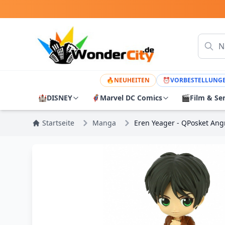
🔥
NEUHEITEN
⏰
VORBESTELLUNG
🏰
DISNEY
🦸
Marvel DC Comics
🎬
Film & Se
Startseite
Manga
Eren Yeager - QPosket Angr