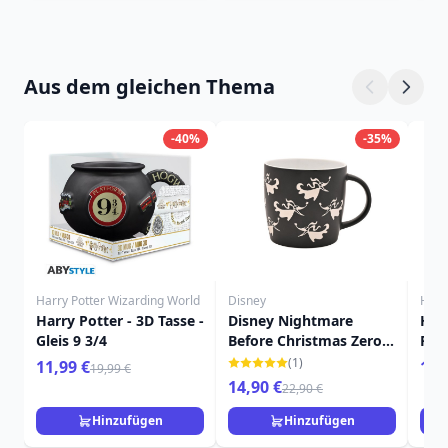
Aus dem gleichen Thema
-40%
-35%
Harry Potter Wizarding World
Disney
Harr
Harry Potter - 3D Tasse -
Disney Nightmare
Hog
Gleis 9 3/4
Before Christmas Zero
Ruc
tasse
Sch
(1)
11,99 €
16,
19,99 €
Har
14,90 €
22,90 €
Hinzufügen
Hinzufügen