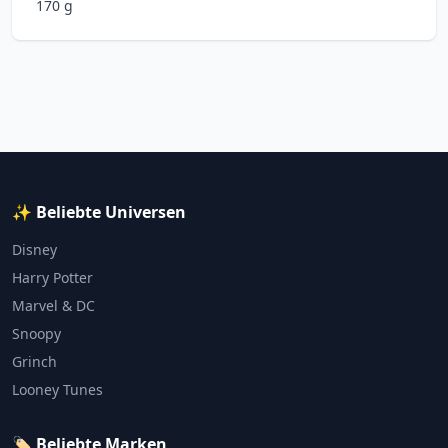
170 g
✨ Beliebte Universen
Disney
Harry Potter
Marvel & DC
Snoopy
Grinch
Looney Tunes
🏷️ Beliebte Marken