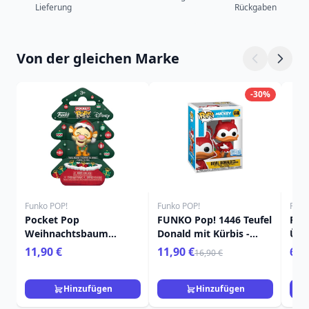
Lieferung
Rückgaben
Von der gleichen Marke
-30%
Funko POP!
Funko POP!
Funk
Pocket Pop
FUNKO Pop! 1446 Teufel
Poc
Weihnachtsbaum
Donald mit Kürbis -
Übe
Tigger - Disney Winnie
Disney
Pri
11,90 €
11,90 €
6,9
16,90 €
Puuh
Dis
Hinzufügen
Hinzufügen