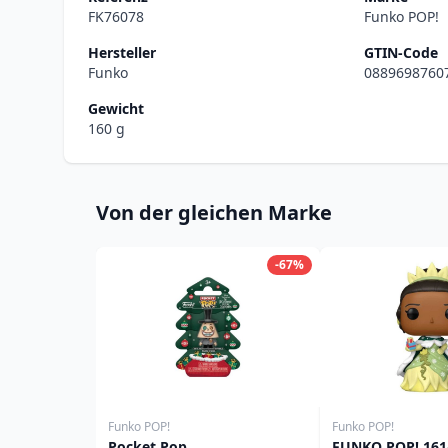
FK76078
Funko POP!
Hersteller
GTIN-Code
Funko
0889698760
Gewicht
160 g
Von der gleichen Marke
-67%
Funko POP!
Funko POP!
Pocket Pop
FUNKO POP! 161