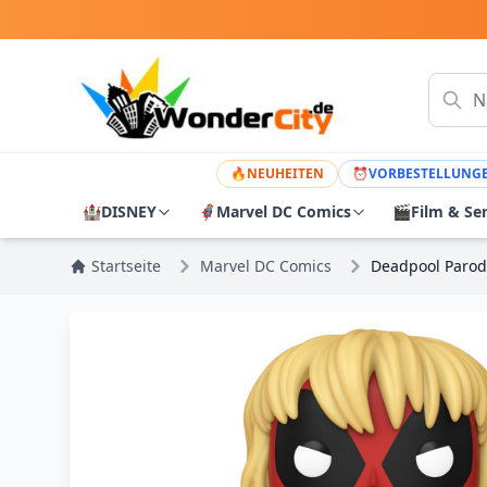
🔥
NEUHEITEN
⏰
VORBESTELLUNG
🏰
DISNEY
🦸
Marvel DC Comics
🎬
Film & Se
Startseite
Marvel DC Comics
Deadpool Parod