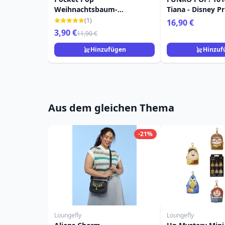
Weihnachtsbaum-
Tiana - Disney P
Bürgermeister - Disney
(1)
16,90 €
Nightmare Before Christmas
3,90 €
11,90 €
Hinzufügen
Hinzuf
Aus dem gleichen Thema
-21%
Loungefly
Loungefly