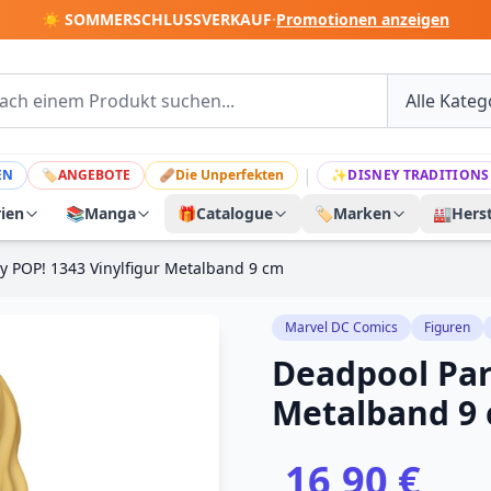
☀️ SOMMERSCHLUSSVERKAUF
·
Promotionen anzeigen
|
EN
🏷
ANGEBOTE
🩹
Die Unperfekten
✨
DISNEY TRADITIONS
rien
📚
Manga
🎁
Catalogue
🏷️
Marken
🏭
Herst
y POP! 1343 Vinylfigur Metalband 9 cm
Marvel DC Comics
Figuren
Deadpool Par
Metalband 9
16,90 €