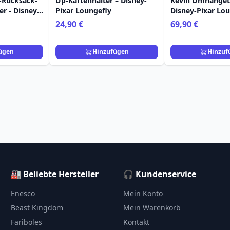
-Rucksack-
Up-Kartenhalter – Disney-
Kevin Umhänget
r - Disney-
Pixar Loungefly
Disney-Pixar Lo
24,90 €
69,90 €
ügen
Hinzufügen
Hinzuf
🏭 Beliebte Hersteller
🎧 Kundenservice
Enesco
Mein Konto
Beast Kingdom
Mein Warenkorb
Fariboles
Kontakt