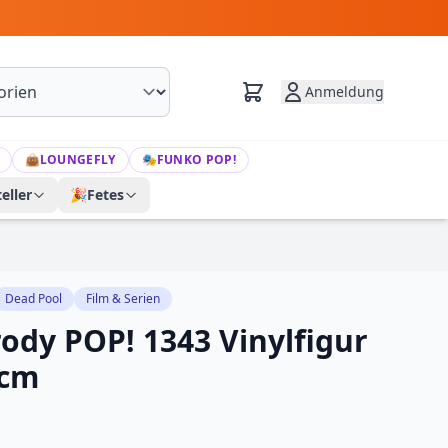
Anmeldung
👜
LOUNGEFLY
🎭
FUNKO POP!
eller
🎉
Fetes
Dead Pool
Film & Serien
ody POP! 1343 Vinylfigur
 cm