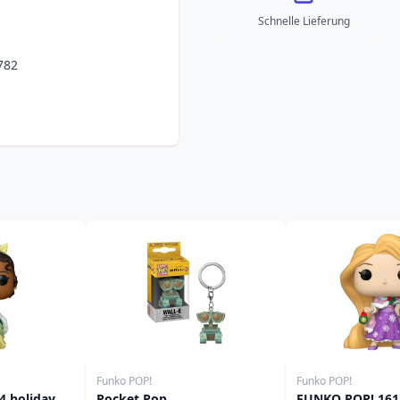
Schnelle Lieferung
782
Funko POP!
Funko POP!
4 holiday
Pocket Pop
FUNKO POP! 161