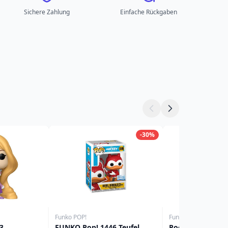
Sichere Zahlung
Einfache Rückgaben
-30%
Funko POP!
Funko POP!
3
FUNKO Pop! 1446 Teufel
Pocket Pop