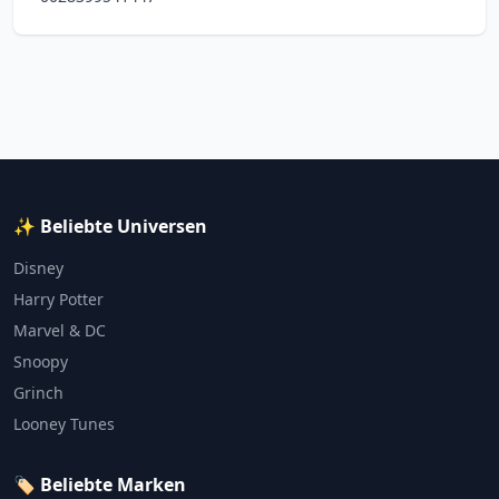
✨ Beliebte Universen
Disney
Harry Potter
Marvel & DC
Snoopy
Grinch
Looney Tunes
🏷️ Beliebte Marken