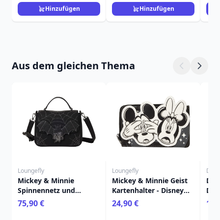
Hinzufügen
Hinzufügen
Aus dem gleichen Thema
Loungefly
Loungefly
Disn
Mickey & Minnie
Mickey & Minnie Geist
Dis
Spinnennetz und
Kartenhalter - Disney
Dec
Fledermäuse
Loungefly
Mee
75,90 €
24,90 €
11,
Umhängetasche -
Kok
Disney Loungefly