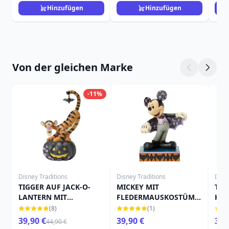
Hinzufügen
Hinzufügen
Von der gleichen Marke
-11%
Disney Traditions
Disney Traditions
Disn
TIGGER AUF JACK-O-
MICKEY MIT
TIN
LANTERN MIT
FLEDERMAUSKOSTÜM -
KÜR
FLEDERMAUS - DISNEY
DISNEY TRADITIONS
TRA
(8)
(1)
TRADITIONS
39,90 €
39,90 €
39,
44,90 €