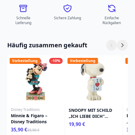
Schnelle
Sichere Zahlung
Einfache
Lieferung
Rückgaben
Häufig zusammen gekauft
Vorbestellung
-10%
Vorbestellung
Vor
Disney Traditions
Disn
SNOOPY MIT SCHILD
Minnie & Figaro –
Bam
„ICH LIEBE DICH“
Disney Traditions
„Sch
MINIFIGUR – PEANUTS
19,90 €
Prin
35,90 €
39,
39,90 €
Trad