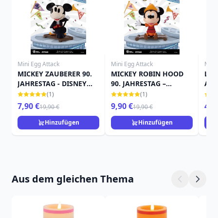
Mini Egg Attack
Mini Egg Attack
Mini
MICKEY ZAUBERER 90.
MICKEY ROBIN HOOD
Lilo
JAHRESTAG - DISNEY
90. JAHRESTAG –
Atta
MINI EGG ATTACK
DISNEY-MINI-EI-
Mas
(1)
(1)
ANGRIFF
Fig
7,90 €
9,90 €
49,
19,90 €
19,90 €
Hinzufügen
Hinzufügen
Aus dem gleichen Thema