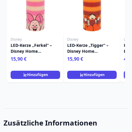
Disney
Disney
Loun
LED-Kerze „Ferkel“ –
LED-Kerze „Tigger“ –
HEF
Disney Home
Disney Home
Box
Frangrance Collection
Frangrance Collection
Lou
15,90 €
15,90 €
4,9
Hinzufügen
Hinzufügen
Zusätzliche Informationen