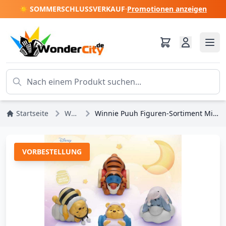
☀️ SOMMERSCHLUSSVERKAUF
·
Promotionen anzeigen
Startseite
Winnie Puuh
Winnie Puuh Figuren-Sortiment Mini Egg Attack Blind Box süße Träume 6 cm (6)
VORBESTELLUNG