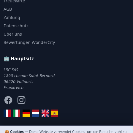
Treuekarte
AGB
Zahlung
Datenschutz
Über uns
Bewertungen WonderCity
🏢 Hauptsitz
L5C SAS
1890 chemin Saint Bernard
06220 Vallauris
Frankreich
Facebook
Instagram
🍪 Cookies —
Diese Website verwendet Cookies, um die Besucherzahl zu